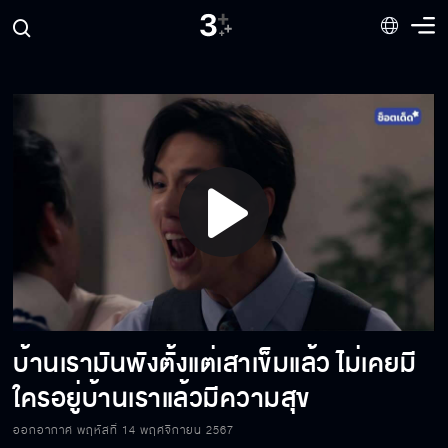
ขอบคุณนะที่อนงค์ยอมมองข้ามเรื่องงี่เง่าพวกนี้
อย่าให้แม่มารั้งพวกแกไว้เลย
ปล่อยให้เป็นหน้าที่ของผู้หญิงเจ้าชู้อย่างอนงค์
Play
เราห้ามงอนกันข้ามวันนะ
Video
บ้านเรามันพังตั้งแต่เสาเข็มแล้ว ไม่เคยมี
อนงค์หนักแน่นพอที่รับมือเรื่องนี้แทนพ่อใหญ่ได้
ใครอยู่บ้านเราแล้วมีความสุข
ออกอากาศ พฤหัสที่ 14 พฤศจิกายน 2567