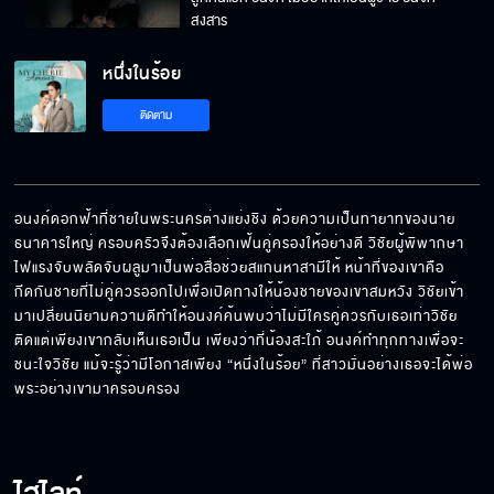
สงสาร
หนึ่งในร้อย
จริง ๆ แล้ว อนงค์ ไม่ได้ท้อง เราแค่กลัวว่าจะไม่ได้
ติดตาม
แต่งงานกัน
ต้องมีคนที่หงุดหงิดที่เห็นเรามีความรักขนาดนี้
อนงค์ดอกฟ้าที่ชายในพระนครต่างแย่งชิง ด้วยความเป็นทายาทของนาย
ธนาคารใหญ่ ครอบครัวจึงต้องเลือกเฟ้นคู่ครองให้อย่างดี วิชัยผู้พิพากษา
ไฟแรงจับพลัดจับผลูมาเป็นพ่อสื่อช่วยสแกนหาสามีให้ หน้าที่ของเขาคือ
ก็ที่เอาชีวิตรอดมาถึงนี่ ก็เพื่อมาถามคำถามนี้
กีดกันชายที่ไม่คู่ควรออกไปเพื่อเปิดทางให้น้องชายของเขาสมหวัง วิชัยเข้า
มาเปลี่ยนนิยามความดีทำให้อนงค์ค้นพบว่าไม่มีใครคู่ควรกับเธอเท่าวิชัย 
ติดแต่เพียงเขากลับเห็นเธอเป็น เพียงว่าที่น้องสะใภ้ อนงค์ทำทุกทางเพื่อจะ
ชนะใจวิชัย แม้จะรู้ว่ามีโอกาสเพียง “หนึ่งในร้อย” ที่สาวมั่นอย่างเธอจะได้พ่อ
พระอย่างเขามาครอบครอง
พวกคุณเลี้ยงน้องกันมาดียังไง ผมจะทะนุถนอม
เขาให้ดียิ่งกว่า
ว่าจะโสดรอไปก่อน แล้วค่อยรอตอนจะขึ้นคาน