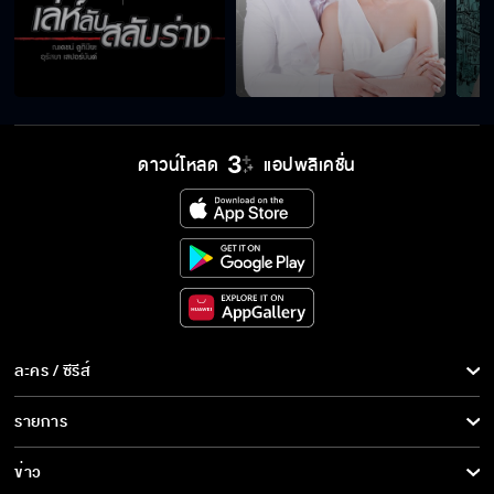
คำ สิคะ
นี่คือคู่มือการใช้ นายวิชัย
ดาวน์โหลด
แอปพลิเคชั่น
อนงค์จะทำให้คุณสำลักความสุขจนตายไปเลยค่ะ
พูดจาพล่อย ๆ แบบนี้ จะตั้งตัวเป็นศาลเตี้ยหรือไง
ละคร / ซีรีส์
คุณควรถอนตัวออกจากคดีนี้
ละคร/ซีรีส์
รายการ
ซีรีส์นานาชาติ
รายการทั้งหมด
ข่าว
เมื่อกี้เรียนเรื่องปล้น กับ ลักหลับ