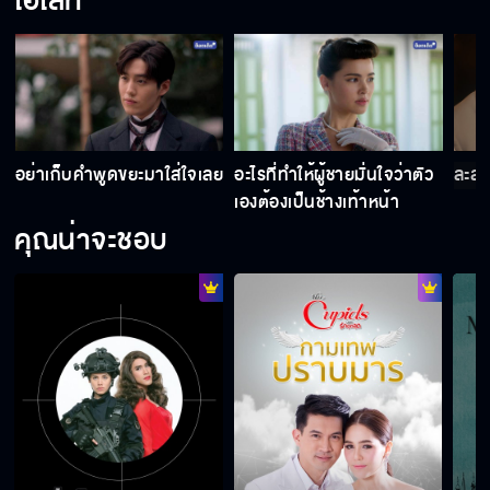
ไฮไลท์
ถ้าไม่คิดจะเชื่อฉัน อย่างน้อยก็ควรให้เกียรติน้อง
สาวตัวเองบ้าง
อย่าเก็บคำพูดขยะมาใส่ใจเลย
อะไรที่ทำให้ผู้ชายมั่นใจว่าตัว
ละสา
คุณนายฝากถามมาว่า คุณพระ จะช่วยทำคดี
เองต้องเป็นช้างเท้าหน้า
ฟ้องหย่าให้ได้มั้ย
คุณน่าจะชอบ
กลัวหาผู้ชายมาแต่งงานด้วยไม่ได้หรือไง ถึงได้ถ่อ
ตามมันมา
ทำอะไรกัน สายแล้วนะ
ถ้าอยากให้ อนงค์ กลับไปด้วย ก็ชมอนงค์สัก 2