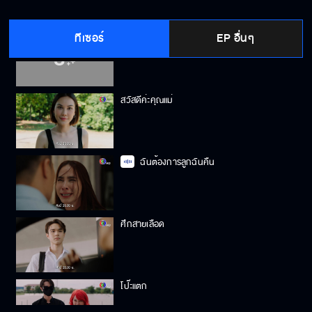
ทีเซอร์
EP อื่นๆ
พี่รักผมบ้างไหม?
สวัสดีค่ะคุณแม่
ฉันต้องการลูกฉันคืน
ศึกสายเลือด
โป๊ะแตก