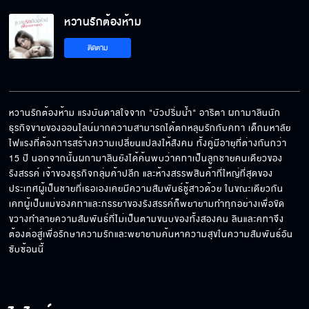
หวานรักต้องห้าม
ไปเลิกกับมันซะ
ติดตาม
เรื่องนี้ไม่จบง่ายๆ
หวานรักต้องห้าม แรงบันดาลใจจาก "บัวปริ่มน้ำ" อาริตา ผกามาลินนัก
ธุรกิจขายของออนไลน์มากความสามารถได้ตกหลุมรักกับคทา เด็กมหาลัย
ไฟแรงที่ต้องการสร้างความเปลี่ยนแปลงให้สังคม ทั้งคู่มีอายุที่ต่างกันกว่า 
ความรักของ ‘ลิน’ กับ ‘คธา’ คือความรักต้องห้าม
15 ปี นอกจากนั้นผกามาลินยังได้ค้นพบว่าคทาเป็นลูกชายคนเดียวของ
ที่ต้องฟันฝ่า
รังสรรค์ เจ้าของธุรกิจกลุ่มค้าปลีก และห้างสรรพสินค้าที่ใหญ่ที่สุดของ
ประเทศผู้เป็นชายที่เธอเองเคยมีความสัมพันธ์ชู้สาวด้วย ในขณะเดียวกัน 
เคทผู้เป็นแม่ของคทาและภรรยาของรังสรรค์ก็พยายามทำทุกอย่างเพื่อขัด
จบได้ก็ดี
ขวางทำลายความสัมพันธ์ที่ไม่เป็นตามขนบของทั้งสองคน ลินและคทาจึง
ต้องต่อสู่เพื่อรักษาความรักและพยายามค้นหาความสุขในความสัมพันธ์อัน
ซับซ้อนนี้
จะเทผม บอกผมตรงๆ ได้นะ