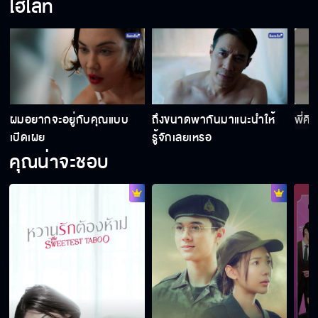
ไฮไลท์
วันนี้เขาบอกชอบฉัน
ผมพร้อมเป็นเหยื่อของพี่ครับ
ะ
ผมอยากจะอยู่กับคุณแบบ
ถึงขนาดพากันมาแนะนําให้
พี่คิ
เปิดเผย
รู้จักเลยเหรอ
คุณน่าจะชอบ
อย่าเล่นกับไฟ
หวานรักต้องห้าม คืนนี้เสนอตอนแรก
"หวานรักต้องห้าม" เริ่ม 7 ตุลาคมนี้