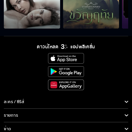
"ความรัก" ยิ่งห้ามก็เหมือนยิ่งยุ "หวานรักต้อง
ห้าม" เร็วๆ นี้
ดาวน์โหลด
แอปพลิเคชั่น
ละคร / ซีรีส์
ละคร/ซีรีส์
รายการ
ซีรีส์นานาชาติ
รายการทั้งหมด
ข่าว