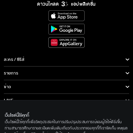
ดาวน์โหลด
แอปพลิเคชั่น
ละคร / ซีรีส์
ละคร/ซีรีส์
รายการ
ซีรีส์นานาชาติ
รายการทั้งหมด
ข่าว
การ์ตูน & เกม
ข่าวทั้งหมด
LIVE
รายการข่าว
ทีวีออนไลน์
เกี่ยวกับเรา
เว็บไซต์นี้ใช้คุกกี้
ข่าวประชาสัมพันธ์
เว็บไซต์นี้ใช้คุกกี้เพื่อวัตถุประสงค์ในการปรับปรุงประสบการณ์ของผู้ใช้ให้ดียิ่งขึ้น
BEC World
ติดตามเราได้ที่
ท่านสามารถศึกษารายละเอียดเพิ่มเติมเกี่ยวกับประเภทของคุกกี้ที่เราจัดเก็บ เหตุผล