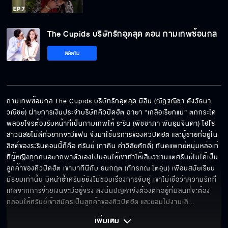
The Cupids บริษัทรักอุตลุด ตอน กามเทพ
The Cupids บริษัทรักอุตลุด ตอน กามเทพซ้อนกล
ซ้อนกล EP.7[5/6]
ติดตาม
The Cupids บริษัทรักอุตลุด ตอน กามเทพ
ซ้อนกล EP.7[6/6]
กามเทพซ้อนกล The Cupids บริษัทรักอุตลุด มิลิน (ณัฎฐณิชา ดังวัธนา
วณิชย์) ฝ่ายการเงินประจำบริษัทคิวปิดฮัต ฉายา “เกลือเรียกแม่” ตกกระได
พลอยโจรต้องรับหน้าที่เป็นกามเทพให้ ระริน (พิชชาภา พันธุมจินดา) ไฮโซ
สาวนิสัยไม่ดีที่อยากจะมีแฟน จึงมาใช้บริการของคิวปิดฮัต และผู้ชายที่อยู่ใน
ลิสต์ของระรินตอนนี้ก็คือ ศรันย์ (ภาคิน คำวิลัยศักดิ์) ทันตแพทย์หนุ่มหล่อเท่ 
ที่ผู้หญิงทุกคนอยากพาตัวเองไปนอนให้เขาทำให้เสียวซ่านแต่ศรันย์ไม่ได้เป็น
ลูกค้าของคิวปิดฮัต เขามาที่นี่กับ ธนกฤต (ภัทรภณ โตอุ่น) เพื่อนสมัยเรียน
มัธยมเท่านั้น มิหนำซ้ำศรันย์ยังไม่ชอบเรื่องการจับคู่ เขาไม่เชื่อว่าความรักที่
เกิดจากการจ่ายเงินจะมีอยู่จริง ดังนั้นปัญหาจึงต้องตกอยู่ที่มิลินที่จะต้อง
กล่อมให้ศรันย์เข้าสมัครเป็นลูกค้าของคิวปิดฮัต และยอมไปงานเลี
... 
เพิ่มเติม 