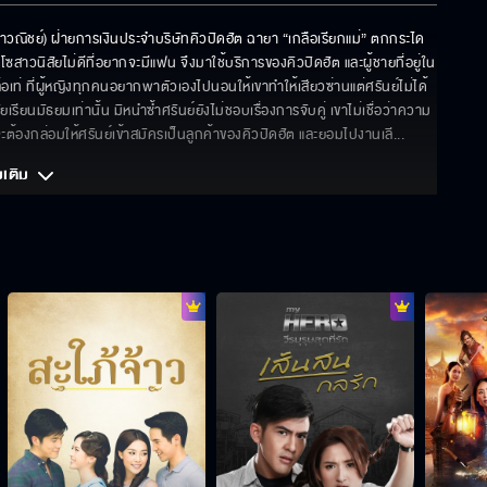
วณิชย์) ฝ่ายการเงินประจำบริษัทคิวปิดฮัต ฉายา “เกลือเรียกแม่” ตกกระได
สาวนิสัยไม่ดีที่อยากจะมีแฟน จึงมาใช้บริการของคิวปิดฮัต และผู้ชายที่อยู่ใน
ล่อเท่ ที่ผู้หญิงทุกคนอยากพาตัวเองไปนอนให้เขาทำให้เสียวซ่านแต่ศรันย์ไม่ได้
เรียนมัธยมเท่านั้น มิหนำซ้ำศรันย์ยังไม่ชอบเรื่องการจับคู่ เขาไม่เชื่อว่าความ
ที่จะต้องกล่อมให้ศรันย์เข้าสมัครเป็นลูกค้าของคิวปิดฮัต และยอมไปงานเลี
... 
มเติม 