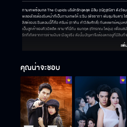
กามเทพซ้อนกล The Cupids บริษัทรักอุตลุด มิลิน (ณัฎฐณิชา ดังวัธนา
พลอยโจรต้องรับหน้าที่เป็นกามเทพให้ ระริน (พิชชาภา พันธุมจินดา) ไฮโซ
ลิสต์ของระรินตอนนี้ก็คือ ศรันย์ (ภาคิน คำวิลัยศักดิ์) ทันตแพทย์หนุ่มห
เป็นลูกค้าของคิวปิดฮัต เขามาที่นี่กับ ธนกฤต (ภัทรภณ โตอุ่น) เพื่อนสมัย
รักที่เกิดจากการจ่ายเงินจะมีอยู่จริง ดังนั้นปัญหาจึงต้องตกอยู่ที่มิลิน
เพิ่
คุณน่าจะชอบ