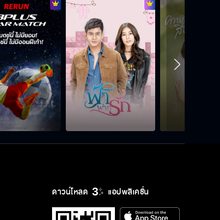
ดาวน์โหลด
แอปพลิเคชั่น