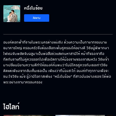
หนึ่งในร้อย
เพราะความแตกต่าง ความรักของพวกเขาจึงยาก
ติดตาม
จะเป็นไปได้
เห็นแกตัวสักครั้งมันอยากมากเลยหรอ
อนงค์ดอกฟ้าที่ชายในพระนครต่างแย่งชิง ด้วยความเป็นทายาทของนาย
ธนาคารใหญ่ ครอบครัวจึงต้องเลือกเฟ้นคู่ครองให้อย่างดี วิชัยผู้พิพากษา
ไฟแรงจับพลัดจับผลูมาเป็นพ่อสื่อช่วยสแกนหาสามีให้ หน้าที่ของเขาคือ
คุณพระอยู่ต่อไปนานๆ ให้อนงค์ได้รักนะคะ
กีดกันชายที่ไม่คู่ควรออกไปเพื่อเปิดทางให้น้องชายของเขาสมหวัง วิชัยเข้า
มาเปลี่ยนนิยามความดีทำให้อนงค์ค้นพบว่าไม่มีใครคู่ควรกับเธอเท่าวิชัย 
ติดแต่เพียงเขากลับเห็นเธอเป็น เพียงว่าที่น้องสะใภ้ อนงค์ทำทุกทางเพื่อจะ
ชนะใจวิชัย แม้จะรู้ว่ามีโอกาสเพียง “หนึ่งในร้อย” ที่สาวมั่นอย่างเธอจะได้พ่อ
พระอย่างเขามาครอบครอง
เพื่อคนที่รัก เราทำได้ทุกอย่าง ถึงแม้จะเสี่ยงก็ต้อง
ยอม!
ไฮไลท์
เรามาใช้ชีวิตให้คุ้มค่ากันดีกว่า