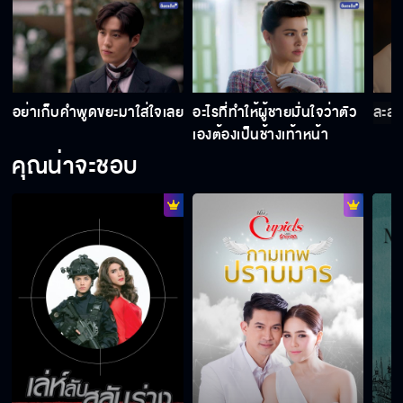
อนงค์ดีเกินกว่าจะใช้ผู้ชายร่วมกับใคร
อย่าเก็บคำพูดขยะมาใส่ใจเลย
อะไรที่ทำให้ผู้ชายมั่นใจว่าตัว
ละสา
เครื่องดื่มพิเศษสำหรับคนที่อนงค์รัก
เองต้องเป็นช้างเท้าหน้า
คุณน่าจะชอบ
คุณพระเนี่ยแหละ ที่เป็นเนื้อคู่อนงค์ไม่ผิดแน่
‘คุณพระ’ ทำให้หัวใจของ ‘อนงค์’ สั่นไหว ‘พวก
เขา’ ต่างเป็นคนโง่ในเรื่องรัก
อยากรู้จะกำจัดคนดีๆ ด้วยวิธีไหน