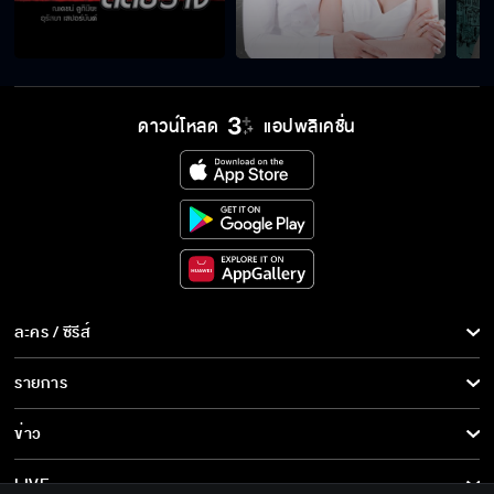
แหวนวิเศษเปลี่ยนน้ำตาให้เป็นรอยยิ้ม
ดาวน์โหลด
แอปพลิเคชั่น
หัวใจเต้นแรง เมื่อเธออยู่ใกล้
อนงค์ยังไม่เจอใครที่ทำให้หัวใจเต้นแรง
ละคร / ซีรีส์
หนึ่งในร้อย คืนนี้เสนอเป็นตอนแรก
ละคร/ซีรีส์
รายการ
ซีรีส์นานาชาติ
รายการทั้งหมด
ข่าว
"หนึ่งในร้อย" เริ่มตอนแรก 19 กันยายนนี้
การ์ตูน & เกม
ข่าวทั้งหมด
LIVE