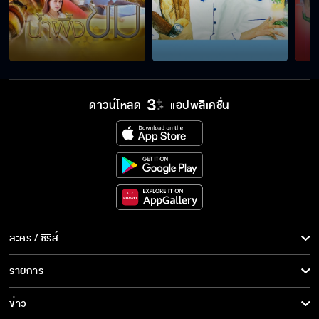
ดาวน์โหลด
แอปพลิเคชั่น
ละคร / ซีรีส์
ละคร/ซีรีส์
รายการ
ซีรีส์นานาชาติ
รายการทั้งหมด
ข่าว
การ์ตูน & เกม