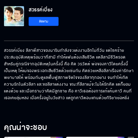
สวรรค์เบี่ยง EP.10[5/6]
สวรรค์เบี่ยง
ติดตาม
สวรรค์เบี่ยง EP.10[6/6]
สวรรค์เบี่ยง ลีลาพี่สาวของนารินกำลังจะแต่งงานอีกไม่กี่วัน แต่โชคร้าย 
ประสบอุบัติเหตุพร้อมว่าที่สามี ทำให้แฟนต้องเสียชีวิต แต่ลีลามีชีวิตรอด 
สำหรับคู่กรณีจากอุบัติเหตุในครั้งนี้ คือ คิด วรวัตต์ พ่อของคาวีโดยครั้งนี้
เป็นเหตุ ให้แม่ของพระเอกเสียชีวิตด้วยเช่นกัน คิดช่วยเหลือลีลาเรื่องค่ารักษา
พยาบาลให้ พร้อมกับดูแลฟื้นฟูสภาพจิตใจของลีลาทุกอย่าง จนทำให้เกิด
ความรักในตัวลีลา และขอลีลาแต่งงาน ขณะที่ลีลาแม้จะไม่ได้รักคิด แต่ก็ยอม
แต่งด้วย และเมื่อทราบว่าคิดมีลูกชาย คือ คาวีเธอต้องการแก้แค้นคาวี คนที่
เธอเคยลุ่มหลง เมื่อครั้งอยู่ในวัยสาว แต่ถูกคาวีตอบแทนด้วยกิริยาเย่อหยิ่ง
คุณน่าจะชอบ