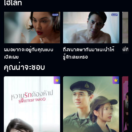
ไฮไลท์
ะ
ผมอยากจะอยู่กับคุณแบบ
ถึงขนาดพากันมาแนะนําให้
พี่คิ
เปิดเผย
รู้จักเลยเหรอ
คุณน่าจะชอบ