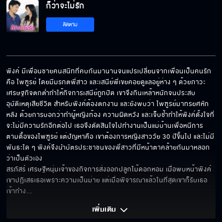
ก็ว่าจะไม่รัก
ติดตาม
ก็ว่าจะไม่รัก EP.6
พิงค์ มีเพื่อนชายคนสนิทที่คบกันมานานจนแปรเปลี่ยนจากเพื่อนเป็นคนรัก 
คือ ไพฑูรย์ โดยมีมรกตพี่สาว และเสนีย์พี่เขยคอยดูแลอยู่ห่าง ๆ ด้วยภาวะ
ก็ว่าจะไม่รัก EP.7
เศรษฐกิจตกต่ำทำให้กิจการเสนีย์ถูกปิด เขาจึงกินเหล้าหนักจนประสบ
อุบัติเหตุเสียชีวิต สำหรับพิงค์ต้องตกงาน และยังพบว่า ไพฑูรย์มาทรยศหัก
หลัง ด้วยการบอกว่าทำผู้หญิงท้อง ความผิดหวัง และเจ็บช้ำทำให้พิงค์ตั้งใจที่
จะไม่มีความรักอีกต่อไป เธอจึงตัดสินใจไปทำงานเป็นแม่บ้านเพื่อหนีการ
ก็ว่าจะไม่รัก EP.8
ตามตื้อของไพฑูรย์ แต่ปัญหาคือ เขาต้องการหญิงสาววัย 30 ปีขึ้นไป และไม่มี
พันธะใด ๆ พิงค์จึงนำบัตรประชาชนของพี่สาวที่มีหน้าตาคล้ายกันมาหลอก
ว่าเป็นตัวเอง

สรภัสร์ เศรษฐีหนุ่มเจ้าของกิจการส่งออกปลูกไม้ดอกหอม เมื่อพบหน้าพิงค์
ก็ว่าจะไม่รัก EP.9
เขาปฏิเสธเธอเพราะความเป็นม่าย แต่เมื่อพิจารณาแล้วในที่สุดเขาก็รับเธอ
เข้าทำง
... 
เพิ่มเติม 
ก็ว่าจะไม่รัก EP.10