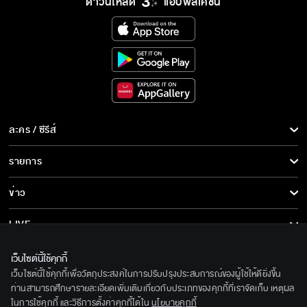
ดาวน์โหลด
แอปพลิเคชั่น
ละคร / ซีรีส์
ละคร/ซีรีส์
รายการ
ซีรีส์นานาชาติ
รายการทั้งหมด
ข่าว
การ์ตูน & เกม
ข่าวทั้งหมด
LIVE
รายการข่าว
ทีวีออนไลน์
เกี่ยวกับเรา
เว็บไซต์นี้ใช้คุกกี้
ข่าวประชาสัมพันธ์
เว็บไซต์นี้ใช้คุกกี้เพื่อวัตถุประสงค์ในการปรับปรุงประสบการณ์ของผู้ใช้ให้ดียิ่งขึ้น
BEC World
ติดตามเราได้ที่
ท่านสามารถศึกษารายละเอียดเพิ่มเติมเกี่ยวกับประเภทของคุกกี้ที่เราจัดเก็บ เหตุผล
ในการใช้คุกกี้ และวิธีการตั้งค่าคุกกี้ได้ใน
นโยบายคุกกี้
รู้จักเรา