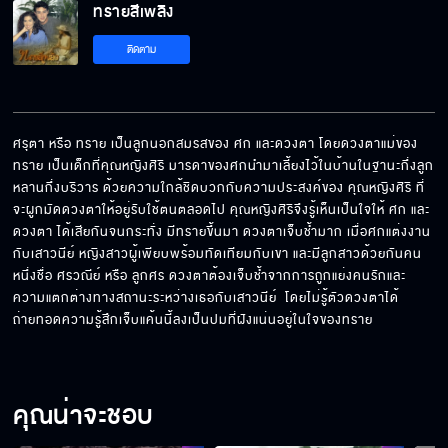
ทรายสีเพลิง
ทรายสีเพลิง EP.13
ติดตาม
ทรายสีเพลิง EP.14
ศรุตา หรือ ทราย เป็นลูกนอกสมรสของ ศก และดวงตา โดยดวงตาแม่ของ
ทราย เป็นเด็กที่คุณหญิงศิริ มารดาของศกนำมาเลี้ยงไว้ในบ้านในฐานะกึ่งลูก
หลานกึ่งบริวาร ด้วยความใกล้ชิดบวกกับความประสงค์ของ คุณหญิงศิริ ที่
ทรายสีเพลิง EP.15
จะผูกมัดดวงตาให้อยู่รับใช้ตนตลอดไป คุณหญิงศิริจึงรู้เห็นเป็นใจให้ ศก และ
ดวงตา ได้เสียกันจนกระทั่ง มีทรายขึ้นมา ดวงตาเจ็บช้ำมาก เมื่อศกแต่งงาน
กับเสาวนีย์ หญิงสาวผู้เพียบพร้อมทัดเทียมกับเขา และมีลูกสาวด้วยกันคน
หนึ่งชื่อ ศรวณีย์ หรือ ลูกศร ดวงตาต้องเจ็บช้ำจากการถูกแย่งคนรักและ
ความแตกต่างทางสถานะระหว่างเธอกับเสาวนีย์  โดยไม่รู้ตัวดวงตาได้
ทรายสีเพลิง EP.16
ถ่ายทอดความรู้สึกเจ็บแค้นนี้ลงเป็นปมที่ฝังแน่นอยู่ในใจของทราย
ทรายสีเพลิง EP.17
คุณน่าจะชอบ