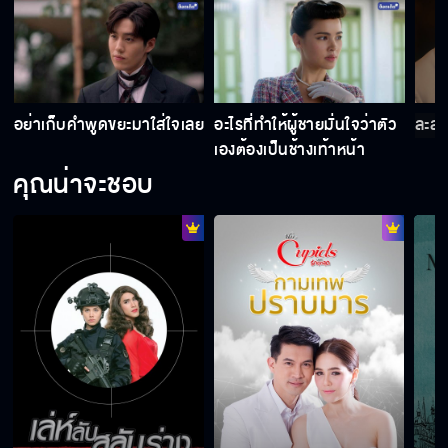
อย่าเก็บคำพูดขยะมาใส่ใจเลย
อะไรที่ทำให้ผู้ชายมั่นใจว่าตัว
ละสา
เองต้องเป็นช้างเท้าหน้า
คุณน่าจะชอบ