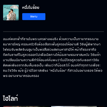
หนึ่งในร้อย EP.10[5/5]
หนึ่งในร้อย
ติดตาม
อนงค์ดอกฟ้าที่ชายในพระนครต่างแย่งชิง ด้วยความเป็นทายาทของนาย
ธนาคารใหญ่ ครอบครัวจึงต้องเลือกเฟ้นคู่ครองให้อย่างดี วิชัยผู้พิพากษา
ไฟแรงจับพลัดจับผลูมาเป็นพ่อสื่อช่วยสแกนหาสามีให้ หน้าที่ของเขาคือ
กีดกันชายที่ไม่คู่ควรออกไปเพื่อเปิดทางให้น้องชายของเขาสมหวัง วิชัยเข้า
มาเปลี่ยนนิยามความดีทำให้อนงค์ค้นพบว่าไม่มีใครคู่ควรกับเธอเท่าวิชัย 
ติดแต่เพียงเขากลับเห็นเธอเป็น เพียงว่าที่น้องสะใภ้ อนงค์ทำทุกทางเพื่อจะ
ชนะใจวิชัย แม้จะรู้ว่ามีโอกาสเพียง “หนึ่งในร้อย” ที่สาวมั่นอย่างเธอจะได้พ่อ
พระอย่างเขามาครอบครอง
ไฮไลท์