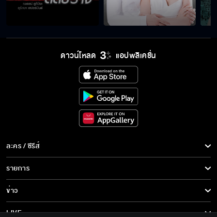
ดาวน์โหลด
แอปพลิเคชั่น
ละคร / ซีรีส์
ละคร/ซีรีส์
รายการ
ซีรีส์นานาชาติ
รายการทั้งหมด
ข่าว
การ์ตูน & เกม
ข่าวทั้งหมด
LIVE