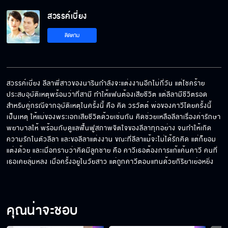
สวรรค์เบี่ยง EP.3[5/6]
สวรรค์เบี่ยง
ติดตาม
สวรรค์เบี่ยง EP.3[6/6]
สวรรค์เบี่ยง ลีลาพี่สาวของนารินกำลังจะแต่งงานอีกไม่กี่วัน แต่โชคร้าย 
ประสบอุบัติเหตุพร้อมว่าที่สามี ทำให้แฟนต้องเสียชีวิต แต่ลีลามีชีวิตรอด 
สำหรับคู่กรณีจากอุบัติเหตุในครั้งนี้ คือ คิด วรวัตต์ พ่อของคาวีโดยครั้งนี้
เป็นเหตุ ให้แม่ของพระเอกเสียชีวิตด้วยเช่นกัน คิดช่วยเหลือลีลาเรื่องค่ารักษา
พยาบาลให้ พร้อมกับดูแลฟื้นฟูสภาพจิตใจของลีลาทุกอย่าง จนทำให้เกิด
ความรักในตัวลีลา และขอลีลาแต่งงาน ขณะที่ลีลาแม้จะไม่ได้รักคิด แต่ก็ยอม
แต่งด้วย และเมื่อทราบว่าคิดมีลูกชาย คือ คาวีเธอต้องการแก้แค้นคาวี คนที่
เธอเคยลุ่มหลง เมื่อครั้งอยู่ในวัยสาว แต่ถูกคาวีตอบแทนด้วยกิริยาเย่อหยิ่ง
คุณน่าจะชอบ