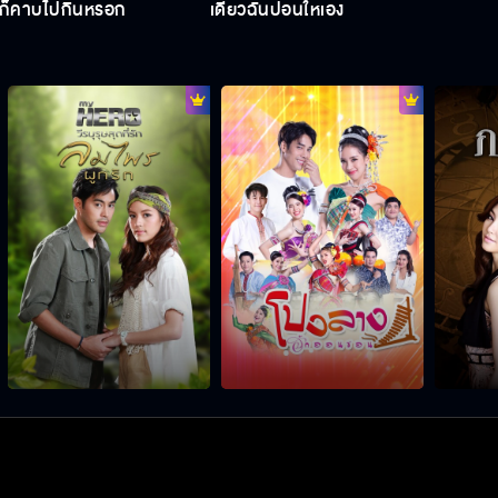
ือก็คาบไปกินหรอก
เดี๋ยวฉันป้อนให้เอง