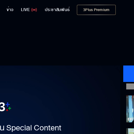
ข่าว
LIVE
ประชาสัมพันธ์
3Plus Premium
าเป็น Special Content