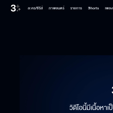
ละคร/ซีรีส์
ภาพยนตร์
รายการ
Shorts
เพลง
วิดีโอนี้มีเนื้อห