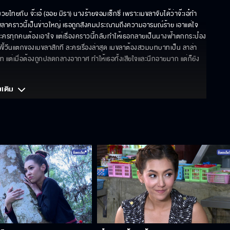
ยไทยกับ จ๊ะเอ๋ (ออย มิรา) นางร้ายจอมเซ็กซี่ เพราะเมขลาจับได้ว่าจ๊ะเอ๋ทำ
เมขลาคราวนี้เป็นข่าวใหญ่ เธอถูกสังคมประณามถึงความอารมณ์ร้าย เอาแต่ใจ 
จัดละครทุกคนต้องเอาใจ แต่เรื่องคราวนี้กลับทำให้เธอกลายเป็นนางฟ้าตกกระป๋อง 
ัยขี้วีนแตกของเมขลาสักที ละครเรื่องล่าสุด เมขลาต้องสวมบทบาทเป็น ลาล่า 
าท แต่เมื่อต้องถูกปลดกลางอากาศ ทำให้เธอทั้งเสียใจและนึกอายมาก แต่ก็ยัง
มเติม 