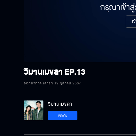
กรุณาเข้าสู
เข
วิมานเมขลา
EP.13
ออกอากาศ เสาร์ที่ 19 ตุลาคม 2567
วิมานเมขลา
ติดตาม