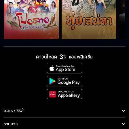
ดาวน์โหลด
แอปพลิเคชั่น
ละคร / ซีรีส์
ละคร/ซีรีส์
รายการ