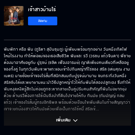
เจ้าสาวบ้านไร่
ติดตาม
พิมพิกา หรือ พิม (ภูริตา สุปินชุมภู) ผู้เพียบพร้อมทุกอย่าง วันหนึ่งเกิดไฟ
ไหม้โรงงาน ทำให้พ่อแม่ของเธอเสียชีวิต พิมและ รวี (วรชน แก้วจินดา) พี่ชาย
ต้องมาอาศัยอยู่กับ ปู่รุจน์ (ชลิต เฟื่องอารมย์) ญาติเพียงคนเดียวที่เหลืออยู่
ของทั้งคู่ ในทุกวันพิมจะพาแกะแอบเข้าไปกินหญ้าที่ไร่ของ สรัล (เด่นคุณ งาม
เนตร) นายฮ้อยเจ้าของไร่ส้มที่สนิทสนมกับปู่รุจน์มานาน จนกระทั่งวันหนึ่ง
สรัลจับได้และพยายามแนะนำวิธีปลูกหญ้าไว้ให้กับพิมได้ลองปลูกเอง ซึ่งทำให้
พิมหงุดหงิดรู้สึกไม่ค่อยถูกชะตากลายเป็นคู่ปรับคนสำคัญที่พิมไม่อยากยุ่ง
ด้วย ด้านรวีต้องการใช้เงินจึงนำที่ดินไปขายให้กับ ทินมัย (กัมมัญญ์ กลม
แก้ว) เจ้าของไร่ส้มผู้ทรงอิทธิพล พร้อมด้วยเงื่อนไขเพิ่มเติมในท้ายสัญญาว่า
เขาจะยกน้องสาวให้ทินมัยด้วยเพื่อเป็นการใช้หนี้ สรัลเข้
... 
เพิ่มเติม 