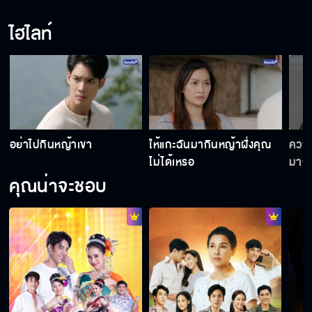
ไฮไลท์
อย่าไปกินหญ้าเขา
ให้แกะฉันมากินหญ้าฝั่งคุณ
ความ
ไม่ได้เหรอ
มากเ
คุณน่าจะชอบ