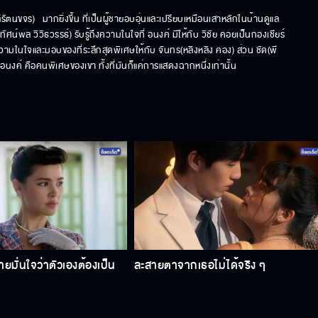
ีรัตนขจร)   มากยิ่งขึ้น ที่เป็นผู้ชายอบอุ่นและเปรียบเหมือนเสาหลักในบ้านดูแล
ศน์พล วิวิธวรรธ์) รับรู้ถึงความในใจที่ อนงค์ มีให้กับ วิชัย คอยเป็นกองเชียร์
บอกความในใจและมอบของที่ระลึกสุดพิเศษให้กับ จันทร(หลิงหลิง คอง) ส่วน ชัด(พี
นงค์ คือคนพิเศษของเขา ทั้งที่มันก็แค่การแสดงฉากหนึ่งเท่านั้น
้ชายมั่นใจว่าตัวเองต้องเป็น
ละสายตาจากเธอไม่ได้จริง ๆ