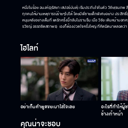
หนึ่งในร้อย อนงค์(อุรัสยา เสปอร์บันด์) เริ่มประทับใจในตัว วิชัย(ธนภพ ล
ทุกคนให้ผ่านเหตุการณ์ร้ายๆไปได้ โดยมีพี่ชายเด็กพิเศษอย่าง ประสิทธิ์(ทั
หนุนหลังอย่างเต็มที่ แต่รักครั้งนี้กลับไม่ราบรื่น เมื่อ วิชัย เดินหน้า
รวิชญ์ อรรถชิตสถาพร)  เองก็ต้องปวดใจครั้งใหญ่ ที่คิดผิดมาตลอดว่า อ
ไฮไลท์
อย่าเก็บคำพูดขยะมาใส่ใจเลย
อะไรที่ทำให้ผู
ช้างเท้าหน้า
คุณน่าจะชอบ