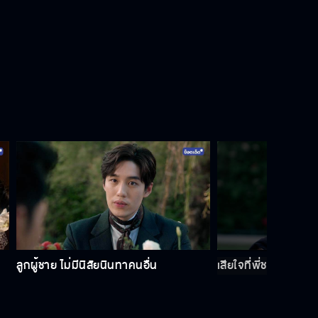
ลูกผู้ชาย ไม่มีนิสัยนินทาคนอื่น
เสียใจที่พี่ชายแท้ ๆ ร