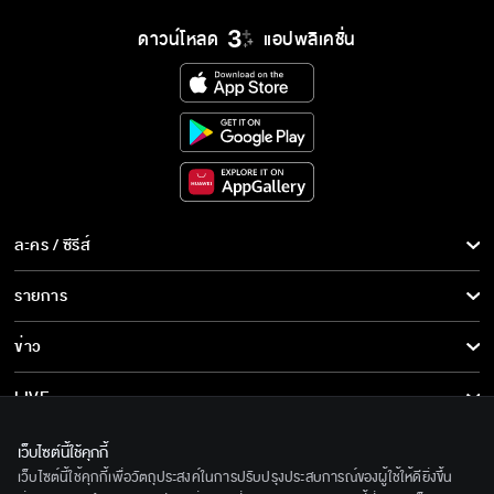
ดาวน์โหลด
แอปพลิเคชั่น
ละคร / ซีรีส์
ละคร/ซีรีส์
รายการ
ซีรีส์นานาชาติ
รายการทั้งหมด
ข่าว
การ์ตูน & เกม
ข่าวทั้งหมด
LIVE
รายการข่าว
ทีวีออนไลน์
เกี่ยวกับเรา
เว็บไซต์นี้ใช้คุกกี้
ข่าวประชาสัมพันธ์
เว็บไซต์นี้ใช้คุกกี้เพื่อวัตถุประสงค์ในการปรับปรุงประสบการณ์ของผู้ใช้ให้ดียิ่งขึ้น
BEC World