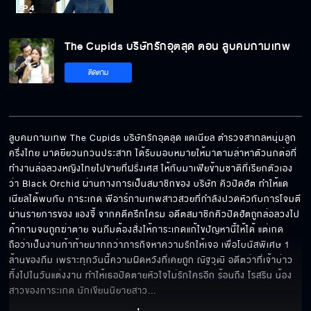
The Cupids บริษัทรักอุตลุด ตอน ลูบคมกามเทพ
ติดตาม
ลูบคมกามเทพ The Cupids บริษัทรักอุตลุด แดเนียล ตำรวจสากลหนุ่มลูก
ครึ่งไทย มาดยียวนกวนประสาท ได้รับมอบหมายให้มาตามล่าหาตัวนกต่อที่
ทำงานล่อลวงหญิงไทยไปขายที่ฝรั่งเศส ให้กับมาเฟียข้ามชาติที่เรียกตัวเอง
ว่า Black Orchid ผ่านทางการเป็นสมาชิกของ บริษัท คิวปิดฮัต ทำให้แด
เนียลได้พบกับ การะเกด พีอาร์กามเทพสาวสวยที่กำลังปวดหัวกับการโจมตี
ผ่านรายการของ แองจี้ จากคดีครึกโครม อดีตสมาชิกคิวปิดฮัตถูกล่อลวงไป
ค้ากามจนถูกฆ่าตาย จนภีมต้องสั่งให้การะเกดแก้ไขปัญหานี้ให้ได้ แต่เกด
ถือว่าเป็นงานท้าท้ายมากกว่าภารกิจหาความรักให้เจอ เพื่อโบนัสพิเศษ 1 
ล้านของภีม เพราะทุกวันนี้ความผิดหวังที่เคยถูก ณัฐวุฒิ อดีตว่าที่เจ้าบ่าว 
ทิ้งไปในวันแต่งงาน ทำให้เธอปิดตายหัวใจไม่รักใครอีก ร้อนถึง โรสริน น้อง
สาวของการะเกด นักเขียนนิยายสาว
... 