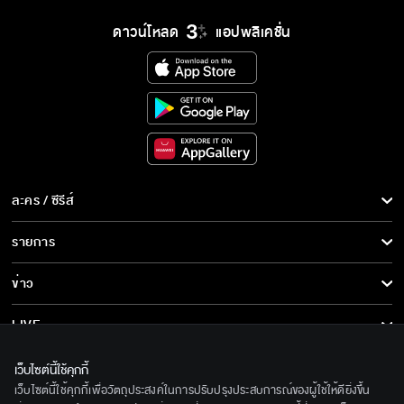
ดาวน์โหลด
แอปพลิเคชั่น
ละคร / ซีรีส์
ละคร/ซีรีส์
รายการ
ซีรีส์นานาชาติ
รายการทั้งหมด
ข่าว
การ์ตูน & เกม
ข่าวทั้งหมด
LIVE
รายการข่าว
ทีวีออนไลน์
เกี่ยวกับเรา
เว็บไซต์นี้ใช้คุกกี้
ข่าวประชาสัมพันธ์
เว็บไซต์นี้ใช้คุกกี้เพื่อวัตถุประสงค์ในการปรับปรุงประสบการณ์ของผู้ใช้ให้ดียิ่งขึ้น
BEC World