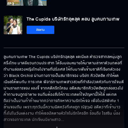
The Cupids บริษัทรักอุตลุด ตอน ลูบคม
กามเทพ EP.3[5/6]
The Cupids บริษัทรักอุตลุด ตอน ลูบคมกามเทพ
ติดตาม
The Cupids บริษัทรักอุตลุด ตอน ลูบคม
กามเทพ EP.3[6/6]
ลูบคมกามเทพ The Cupids บริษัทรักอุตลุด แดเนียล ตำรวจสากลหนุ่มลูก
ครึ่งไทย มาดยียวนกวนประสาท ได้รับมอบหมายให้มาตามล่าหาตัวนกต่อที่
ทำงานล่อลวงหญิงไทยไปขายที่ฝรั่งเศส ให้กับมาเฟียข้ามชาติที่เรียกตัวเอง
ว่า Black Orchid ผ่านทางการเป็นสมาชิกของ บริษัท คิวปิดฮัต ทำให้แด
เนียลได้พบกับ การะเกด พีอาร์กามเทพสาวสวยที่กำลังปวดหัวกับการโจมตี
ผ่านรายการของ แองจี้ จากคดีครึกโครม อดีตสมาชิกคิวปิดฮัตถูกล่อลวงไป
ค้ากามจนถูกฆ่าตาย จนภีมต้องสั่งให้การะเกดแก้ไขปัญหานี้ให้ได้ แต่เกด
ถือว่าเป็นงานท้าท้ายมากกว่าภารกิจหาความรักให้เจอ เพื่อโบนัสพิเศษ 1 
ล้านของภีม เพราะทุกวันนี้ความผิดหวังที่เคยถูก ณัฐวุฒิ อดีตว่าที่เจ้าบ่าว 
ทิ้งไปในวันแต่งงาน ทำให้เธอปิดตายหัวใจไม่รักใครอีก ร้อนถึง โรสริน น้อง
สาวของการะเกด นักเขียนนิยายสาว
... 