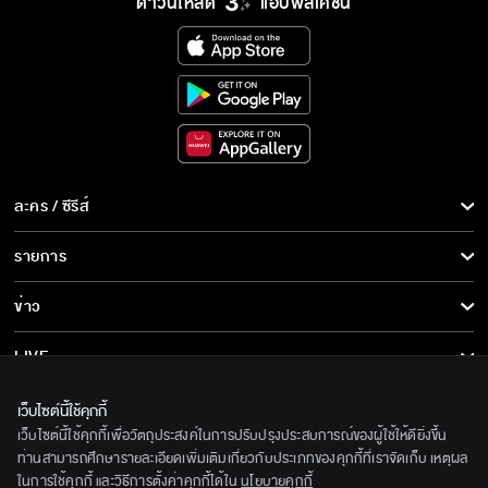
ดาวน์โหลด
แอปพลิเคชั่น
ละคร / ซีรีส์
ละคร/ซีรีส์
รายการ
ซีรีส์นานาชาติ
รายการทั้งหมด
ข่าว
การ์ตูน & เกม
ข่าวทั้งหมด
LIVE
รายการข่าว
ทีวีออนไลน์
เกี่ยวกับเรา
เว็บไซต์นี้ใช้คุกกี้
ข่าวประชาสัมพันธ์
เว็บไซต์นี้ใช้คุกกี้เพื่อวัตถุประสงค์ในการปรับปรุงประสบการณ์ของผู้ใช้ให้ดียิ่งขึ้น
BEC World
ติดตามเราได้ที่
ท่านสามารถศึกษารายละเอียดเพิ่มเติมเกี่ยวกับประเภทของคุกกี้ที่เราจัดเก็บ เหตุผล
ในการใช้คุกกี้ และวิธีการตั้งค่าคุกกี้ได้ใน
นโยบายคุกกี้
รู้จักเรา