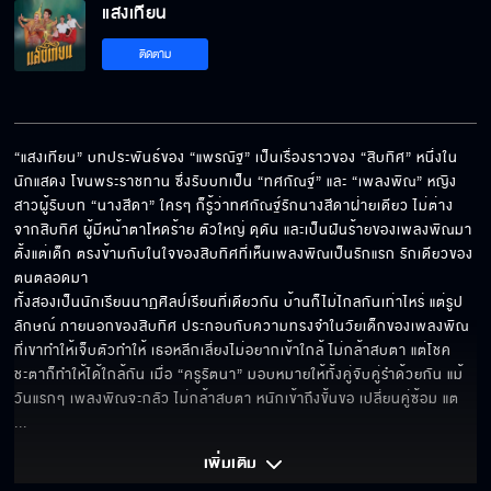
แสงเทียน
แสงเทียน EP.8
ติดตาม
แสงเทียน EP.9
​“แสงเทียน” บทประพันธ์ของ “แพรณัฐ” เป็นเรื่องราวของ “สิบทิศ” หนึ่งใน
นักแสดง โขนพระราชทาน ซึ่งรับบทเป็น “ทศกัณฐ์” และ “เพลงพิณ” หญิง
สาวผู้รับบท “นางสีดา” ใครๆ ก็รู้ว่าทศกัณฐ์รักนางสีดาฝ่ายเดียว ไม่ต่าง
แสงเทียน EP.10
จากสิบทิศ ผู้มีหน้าตาโหดร้าย ตัวใหญ่ ดุดัน และเป็นฝันร้ายของเพลงพิณมา
ตั้งแต่เด็ก ตรงข้ามกับในใจของสิบทิศที่เห็นเพลงพิณเป็นรักแรก รักเดียวของ
ตนตลอดมา

​ทั้งสองเป็นนักเรียนนาฏศิลป์เรียนที่เดียวกัน บ้านก็ไม่ไกลกันเท่าไหร่ แต่รูป
ลักษณ์ ภายนอกของสิบทิศ ประกอบกับความทรงจำในวัยเด็กของเพลงพิณ
แสงเทียน EP.11
ที่เขาทำให้เจ็บตัวทำให้ เธอหลีกเลี่ยงไม่อยากเข้าใกล้ ไม่กล้าสบตา แต่โชค
ชะตาก็ทำให้ได้ใกล้กัน เมื่อ “ครูรัตนา” มอบหมายให้ทั้งคู่จับคู่รำด้วยกัน แม้
วันแรกๆ เพลงพิณจะกลัว ไม่กล้าสบตา หนักเข้าถึงขั้นขอ เปลี่ยนคู่ซ้อม แต
... 
แสงเทียน EP.12
เพิ่มเติม 