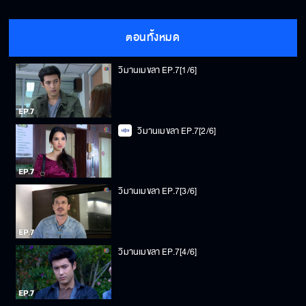
ตอนทั้งหมด
วิมานเมขลา EP.7[1/6]
วิมานเมขลา EP.7[2/6]
วิมานเมขลา EP.7[3/6]
วิมานเมขลา EP.7[4/6]