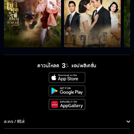
ดาวน์โหลด
แอปพลิเคชั่น
ละคร / ซีรีส์
ละคร/ซีรีส์