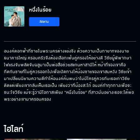
หนึ่งในร้อย EP.3[5/5]
หนึ่งในร้อย
ติดตาม
อนงค์ดอกฟ้าที่ชายในพระนครต่างแย่งชิง ด้วยความเป็นทายาทของนาย
ธนาคารใหญ่ ครอบครัวจึงต้องเลือกเฟ้นคู่ครองให้อย่างดี วิชัยผู้พิพากษา
ไฟแรงจับพลัดจับผลูมาเป็นพ่อสื่อช่วยสแกนหาสามีให้ หน้าที่ของเขาคือ
กีดกันชายที่ไม่คู่ควรออกไปเพื่อเปิดทางให้น้องชายของเขาสมหวัง วิชัยเข้า
มาเปลี่ยนนิยามความดีทำให้อนงค์ค้นพบว่าไม่มีใครคู่ควรกับเธอเท่าวิชัย 
ติดแต่เพียงเขากลับเห็นเธอเป็น เพียงว่าที่น้องสะใภ้ อนงค์ทำทุกทางเพื่อจะ
ชนะใจวิชัย แม้จะรู้ว่ามีโอกาสเพียง “หนึ่งในร้อย” ที่สาวมั่นอย่างเธอจะได้พ่อ
พระอย่างเขามาครอบครอง
ไฮไลท์