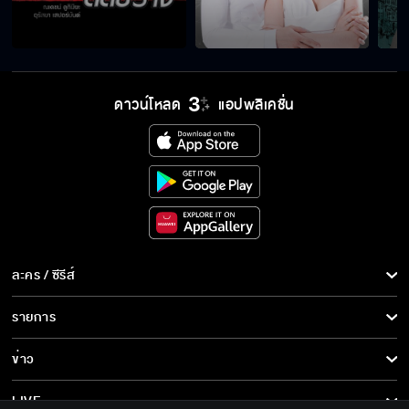
ดาวน์โหลด
แอปพลิเคชั่น
ละคร / ซีรีส์
ละคร/ซีรีส์
รายการ
ซีรีส์นานาชาติ
รายการทั้งหมด
ข่าว
การ์ตูน & เกม
ข่าวทั้งหมด
LIVE