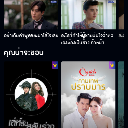
อย่าเก็บคำพูดขยะมาใส่ใจเลย
อะไรที่ทำให้ผู้ชายมั่นใจว่าตัว
ละสา
เองต้องเป็นช้างเท้าหน้า
คุณน่าจะชอบ