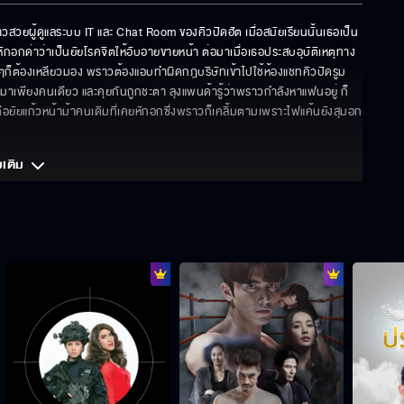
ผู้ดูแลระบบ IT และ Chat Room ของคิวปิดฮัต เมื่อสมัยเรียนนั้นเธอเป็น
ถูกหักอกด่าว่าเป็นยัยโรคจิตให้อับอายขายหน้า ต่อมาเมื่อเธอประสบอุบัติเหตุทาง
ก็ต้องเหลียวมอง พราวต้องแอบทำผิดกฎบริษัทเข้าไปใช้ห้องแชทคิวปิดรูม 
ายมาเพียงคนเดียว และคุยกันถูกชะตา ลุงแพนด้ารู้ว่าพราวกำลังหาแฟนอยู่ ก็
าวคือยัยแก้วหน้าม้าคนเดิมที่เคยหักอกซึ่งพราวก็เคลิ้มตามเพราะไฟแค้นยังสุมอก 
มเติม 