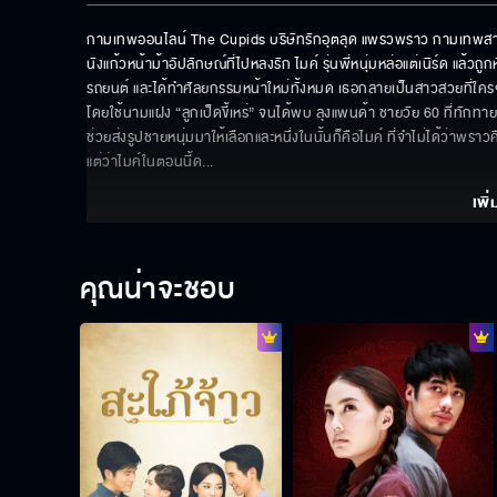
กามเทพออนไลน์ The Cupids บริษัทรักอุตลุด แพรวพราว กามเทพสาวสวย
นังแก้วหน้าม้าอัปลักษณ์ที่ไปหลงรัก ไมค์ รุ่นพี่หนุ่มหล่อแต่เนิร์ด แล้ว
รถยนต์ และได้ทำศัลยกรรมหน้าใหม่ทั้งหมด เธอกลายเป็นสาวสวยที่ใครๆ
โดยใช้นามแฝง “ลูกเป็ดขี้เหร่” จนได้พบ ลุงแพนด้า ชายวัย 60 ที่ทักท
ช่วยส่งรูปชายหนุ่มมาให้เลือกและหนึ่งในนั้นก็คือไมค์ ที่จำไม่ได้ว่าพร
แต่ว่าไมค์ในตอนนี้ด
... 
เพิ่
คุณน่าจะชอบ