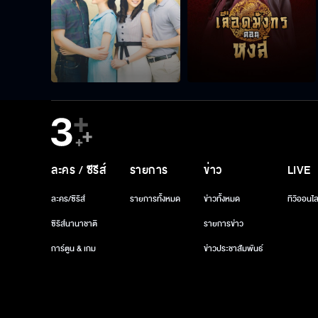
ละคร / ซีรีส์
รายการ
ข่าว
LIVE
ละคร/ซีรีส์
รายการทั้งหมด
ข่าวทั้งหมด
ทีวีออนไล
ซีรีส์นานาชาติ
รายการข่าว
การ์ตูน & เกม
ข่าวประชาสัมพันธ์