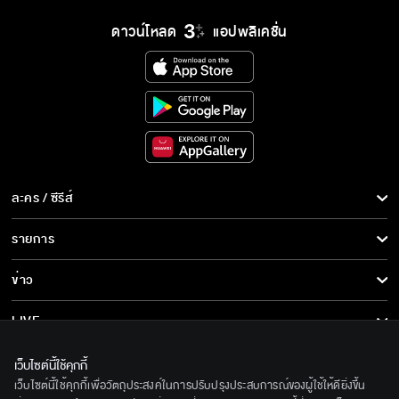
ดาวน์โหลด
แอปพลิเคชั่น
ละคร / ซีรีส์
ละคร/ซีรีส์
รายการ
ซีรีส์นานาชาติ
รายการทั้งหมด
ข่าว
การ์ตูน & เกม
ข่าวทั้งหมด
LIVE
รายการข่าว
ทีวีออนไลน์
เกี่ยวกับเรา
เว็บไซต์นี้ใช้คุกกี้
ข่าวประชาสัมพันธ์
เว็บไซต์นี้ใช้คุกกี้เพื่อวัตถุประสงค์ในการปรับปรุงประสบการณ์ของผู้ใช้ให้ดียิ่งขึ้น
BEC World