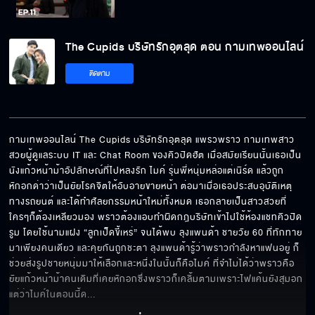
The Cupids บริษัทรักอุตลุด ตอน กามเทพ
The Cupids บริษัทรักอุตลุด ตอน กามเทพออนไลน์
ออนไลน์ EP.11[5/6]
ติดตาม
The Cupids บริษัทรักอุตลุด ตอน กามเทพ
ออนไลน์ EP.11[6/6]
กามเทพออนไลน์ The Cupids บริษัทรักอุตลุด แพรวพราว กามเทพสาว
สวยผู้ดูแลระบบ IT และ Chat Room ของคิวปิดฮัต เมื่อสมัยเรียนนั้นเธอเป็น
นังแก้วหน้าม้าอัปลักษณ์ที่ไปหลงรัก ไมค์ รุ่นพี่หนุ่มหล่อแต่เนิร์ด แล้วถูก
หักอกด่าว่าเป็นยัยโรคจิตให้อับอายขายหน้า ต่อมาเมื่อเธอประสบอุบัติเหตุ
ทางรถยนต์ และได้ทำศัลยกรรมหน้าใหม่ทั้งหมด เธอกลายเป็นสาวสวยที่
ใครๆก็ต้องเหลียวมอง พราวต้องแอบทำผิดกฎบริษัทเข้าไปใช้ห้องแชทคิวปิด
รูม โดยใช้นามแฝง “ลูกเป็ดขี้เหร่” จนได้พบ ลุงแพนด้า ชายวัย 60 ที่ทักทาย
มาเพียงคนเดียว และคุยกันถูกชะตา ลุงแพนด้ารู้ว่าพราวกำลังหาแฟนอยู่ ก็
ช่วยส่งรูปชายหนุ่มมาให้เลือกและหนึ่งในนั้นก็คือไมค์ ที่จำไม่ได้ว่าพราวคือ
ยัยแก้วหน้าม้าคนเดิมที่เคยหักอกซึ่งพราวก็เคลิ้มตามเพราะไฟแค้นยังสุมอก 
แต่ว่าไมค์ในตอนนี้ด
... 