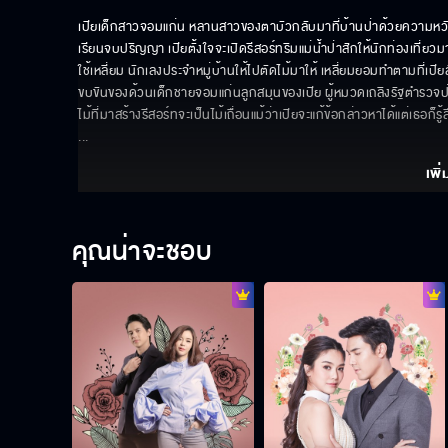
เปียเด็กสาวจอมแก่น หลานสาวของตาบัวกลับมาที่บ้านป่าด้วยความหวังว
เรียนจบปริญญา เปียตั้งใจจะเปิดรีสอร์ทริมแม่น้ำป่าสักให้นักท่องเที่ย
ใช้เหลี่ยม นักเลงประจำหมู่บ้านให้ไปตัดไม้มาให้ เหลี่ยมยอมทำตามที่เปียสั
ขบขันของด้วนเด็กชายจอมแก่นลูกสมุนของเปีย ผู้หมวดเถลิงรัฐตำรวจป่าไ
ไม้ที่มาสร้างรีสอร์ทจะเป็นไม้เถื่อนแม้ว่าเปียจะแก้ข้อกล่าวหาได้แต่เธอก็
... 
เพิ่
คุณน่าจะชอบ