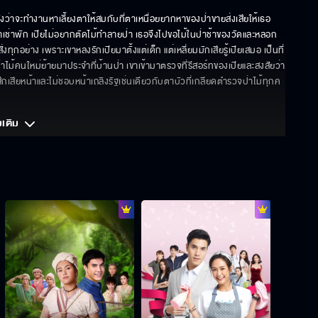
่าจะทำงานหาเลี้ยงตาให้สมกับที่ตาเหนื่อยยากหาของป่าขายส่งเสียให้เธอ
วมาเช่าพัก เปียไม่อยากตัดไม้ทำลายป่า เธอจึงไปขอไม้ในป่าช้าของวัดและหลอก
่งทุกอย่าง เพราะเขาหลงรักเปียมาตั้งแต่เด็ก แต่เหลี่ยมมักเสียรู้เปียเสมอ เป็นที่
ม้คนใหม่ย้ายมาประจำที่บ้านป่า เขาเข้ามาตรวจที่รีสอร์ทของเปียและสงสัยว่า
รู้สึกเสียหน้าและไม่ชอบหน้าเถลิงรัฐเช่นเดียวกับตาบัวที่เกลียดตำรวจป่าไม้ทุกค
มเติม 