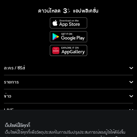
ดาวน์โหลด
แอปพลิเคชั่น
ละคร / ซีรีส์
ละคร/ซีรีส์
รายการ
ซีรีส์นานาชาติ
รายการทั้งหมด
ข่าว
การ์ตูน & เกม
ข่าวทั้งหมด
LIVE
รายการข่าว
ทีวีออนไลน์
เกี่ยวกับเรา
เว็บไซต์นี้ใช้คุกกี้
ข่าวประชาสัมพันธ์
เว็บไซต์นี้ใช้คุกกี้เพื่อวัตถุประสงค์ในการปรับปรุงประสบการณ์ของผู้ใช้ให้ดียิ่งขึ้น
BEC World