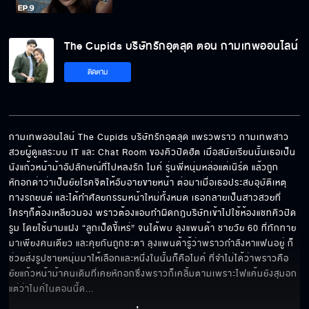
The Cupids บริษัทรักอุตลุด ตอน กามเทพออนไลน์
ติดตาม
กามเทพออนไลน์ The Cupids บริษัทรักอุตลุด แพรวพราว กามเทพสาว
สวยผู้ดูแลระบบ IT และ Chat Room ของคิวปิดฮัต เมื่อสมัยเรียนนั้นเธอเป็น
นังแก้วหน้าม้าอัปลักษณ์ที่ไปหลงรัก ไมค์ รุ่นพี่หนุ่มหล่อแต่เนิร์ด แล้วถูก
หักอกด่าว่าเป็นยัยโรคจิตให้อับอายขายหน้า ต่อมาเมื่อเธอประสบอุบัติเหตุ
ทางรถยนต์ และได้ทำศัลยกรรมหน้าใหม่ทั้งหมด เธอกลายเป็นสาวสวยที่
ใครๆก็ต้องเหลียวมอง พราวต้องแอบทำผิดกฎบริษัทเข้าไปใช้ห้องแชทคิวปิด
รูม โดยใช้นามแฝง “ลูกเป็ดขี้เหร่” จนได้พบ ลุงแพนด้า ชายวัย 60 ที่ทักทาย
มาเพียงคนเดียว และคุยกันถูกชะตา ลุงแพนด้ารู้ว่าพราวกำลังหาแฟนอยู่ ก็
ช่วยส่งรูปชายหนุ่มมาให้เลือกและหนึ่งในนั้นก็คือไมค์ ที่จำไม่ได้ว่าพราวคือ
ยัยแก้วหน้าม้าคนเดิมที่เคยหักอกซึ่งพราวก็เคลิ้มตามเพราะไฟแค้นยังสุมอก 
แต่ว่าไมค์ในตอนนี้ด
... 