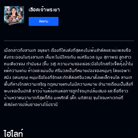
เลือดเจ้าพระยา
ติดตาม
เมื่อกล่าวถึงลานเท อยุธยา เรื่องที่โด่งดังที่สุดคงไม่พ้นลำตัดและแม่เพลงชื่อ
ดังกระฉ่อนในทุ่งลานเท เห็นจะไม่มีใครเกิน แม่ศรีนวล (บูม สุภาพร) ลูกสาว
คนเดียวของ กำนันธง (จิ๊บ วสุ) ความงามของเธอระบือไปไกลทั่วเจ็ดคุ้งน้ำไม่
แพ้ความแก่น ห้าวและแม่นปืน ศรีนวลเป็นที่หมายปองของหนุ่มๆ โดยเฉพาะ 
สมิง (เด่นคุณ) หนุ่มเรือโยงที่รักและภักดีต่อศรีนวลมาตั้งแต่เล็กจนโต ลานเท
พื้นที่ห่างไกลความเจริญ กฎหมายแทบไม่มีความหมาย อำนาจเถื่อนเป็นสิ่งที่
พบเจอเป็นปกติ ชาวบ้านต้องทนต่อการถูกโจรบุกปล้นเสมอ และชื่อที่ชาว
บ้านหวาดผวามากที่สุดก็คือ มเหศักดิ์ (ตั๊ก นภัสกร) ขุนโจรมหาเวทย์ที่
พิสมัยการปล้นฆ่าอย่างไร้ปรานี
ไฮไลท์