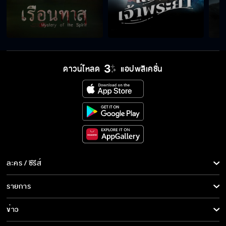
ดาวน์โหลด
แอปพลิเคชั่น
ละคร / ซีรีส์
ละคร/ซีรีส์
รายการ
ซีรีส์นานาชาติ
รายการทั้งหมด
ข่าว
การ์ตูน & เกม
ข่าวทั้งหมด