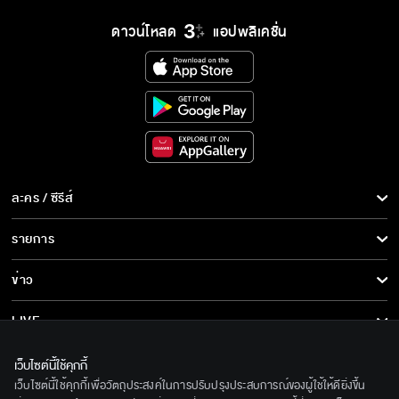
ดาวน์โหลด
แอปพลิเคชั่น
ละคร / ซีรีส์
ละคร/ซีรีส์
รายการ
ซีรีส์นานาชาติ
รายการทั้งหมด
ข่าว
การ์ตูน & เกม
ข่าวทั้งหมด
LIVE
รายการข่าว
ทีวีออนไลน์
เกี่ยวกับเรา
เว็บไซต์นี้ใช้คุกกี้
ข่าวประชาสัมพันธ์
เว็บไซต์นี้ใช้คุกกี้เพื่อวัตถุประสงค์ในการปรับปรุงประสบการณ์ของผู้ใช้ให้ดียิ่งขึ้น
BEC World