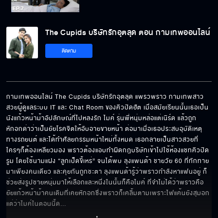
The Cupids บริษัทรักอุตลุด ตอน กามเทพ
The Cupids บริษัทรักอุตลุด ตอน กามเทพออนไลน์
ออนไลน์ EP.7[5/6]
ติดตาม
The Cupids บริษัทรักอุตลุด ตอน กามเทพ
ออนไลน์ EP.7[6/6]
กามเทพออนไลน์ The Cupids บริษัทรักอุตลุด แพรวพราว กามเทพสาว
สวยผู้ดูแลระบบ IT และ Chat Room ของคิวปิดฮัต เมื่อสมัยเรียนนั้นเธอเป็น
นังแก้วหน้าม้าอัปลักษณ์ที่ไปหลงรัก ไมค์ รุ่นพี่หนุ่มหล่อแต่เนิร์ด แล้วถูก
หักอกด่าว่าเป็นยัยโรคจิตให้อับอายขายหน้า ต่อมาเมื่อเธอประสบอุบัติเหตุ
ทางรถยนต์ และได้ทำศัลยกรรมหน้าใหม่ทั้งหมด เธอกลายเป็นสาวสวยที่
ใครๆก็ต้องเหลียวมอง พราวต้องแอบทำผิดกฎบริษัทเข้าไปใช้ห้องแชทคิวปิด
รูม โดยใช้นามแฝง “ลูกเป็ดขี้เหร่” จนได้พบ ลุงแพนด้า ชายวัย 60 ที่ทักทาย
มาเพียงคนเดียว และคุยกันถูกชะตา ลุงแพนด้ารู้ว่าพราวกำลังหาแฟนอยู่ ก็
ช่วยส่งรูปชายหนุ่มมาให้เลือกและหนึ่งในนั้นก็คือไมค์ ที่จำไม่ได้ว่าพราวคือ
ยัยแก้วหน้าม้าคนเดิมที่เคยหักอกซึ่งพราวก็เคลิ้มตามเพราะไฟแค้นยังสุมอก 
แต่ว่าไมค์ในตอนนี้ด
... 