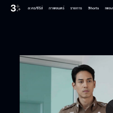
ละคร/ซีรีส์
ภาพยนตร์
รายการ
Shorts
เพลง