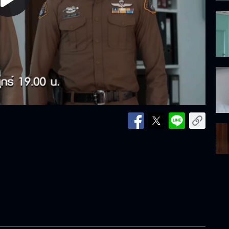
lay
ideo