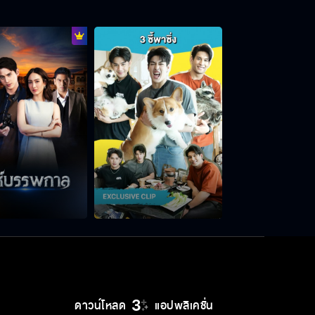
เลือดเจ้าพระยา วันนี้เสนอเป็นวันแรก
ศรีนวลสมิงขอโทษ
เรียกกูว่าพ่อ
มึงเหยียบหัวใจลูกสาวกู
ดาวน์โหลด
แอปพลิเคชั่น