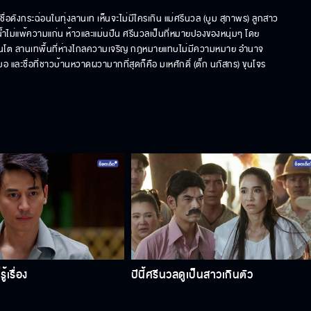
ลงชื่อดังกระฉ่อนในทุ่งลานเท เห็นจะไม่มีใครเกิน แม่ศรีนวล (บูม สุภาพร) ลูกสาว
น้ำไม่แพ้ความแก่น ห้าวและแม่นปืน ศรีนวลเป็นที่หมายปองของหนุ่มๆ โดย
่เล็กจนโต ลานเทพื้นที่ห่างไกลความเจริญ กฎหมายแทบไม่มีความหมาย อำนาจ
 และชื่อที่ชาวบ้านหวาดผวามากที่สุดก็คือ มเหศักดิ์ (ตั๊ก นภัสกร) ขุนโจร
้เรื่อง
ปีนี้ศรีนวลดูเป็นสาวเกินตัว