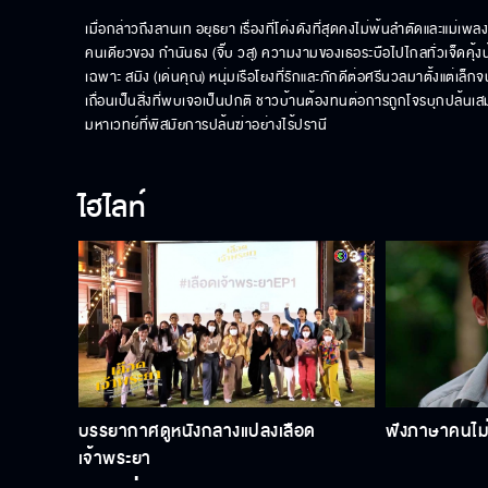
เมื่อกล่าวถึงลานเท อยุธยา เรื่องที่โด่งดังที่สุดคงไม่พ้นลำตัดและแม่เพ
คนเดียวของ กำนันธง (จิ๊บ วสุ) ความงามของเธอระบือไปไกลทั่วเจ็ดคุ้ง
เฉพาะ สมิง (เด่นคุณ) หนุ่มเรือโยงที่รักและภักดีต่อศรีนวลมาตั้งแต
เถื่อนเป็นสิ่งที่พบเจอเป็นปกติ ชาวบ้านต้องทนต่อการถูกโจรบุกปล้นเสมอ
มหาเวทย์ที่พิสมัยการปล้นฆ่าอย่างไร้ปรานี
ไฮไลท์
บรรยากาศดูหนังกลางแปลงเลือด
ฟังภาษาคนไม่รู
เจ้าพระยา