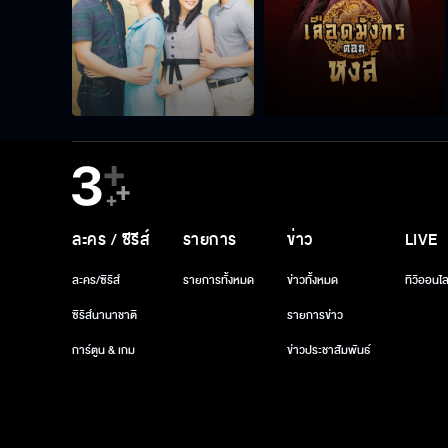
ละคร / ซีรีส์
รายการ
ข่าว
LIVE
ละคร/ซีรีส์
รายการทั้งหมด
ข่าวทั้งหมด
ทีวีออนไล
ซีรีส์นานาชาติ
รายการข่าว
การ์ตูน & เกม
ข่าวประชาสัมพันธ์