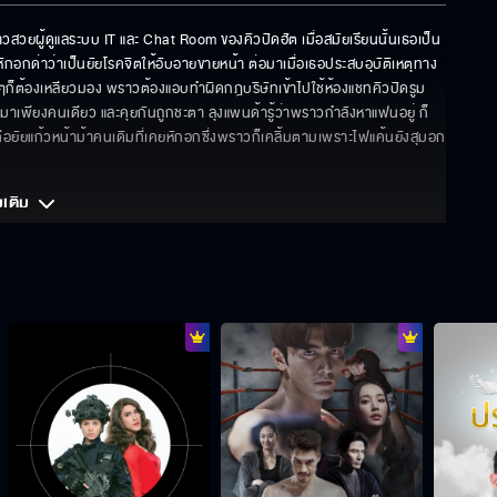
ผู้ดูแลระบบ IT และ Chat Room ของคิวปิดฮัต เมื่อสมัยเรียนนั้นเธอเป็น
ถูกหักอกด่าว่าเป็นยัยโรคจิตให้อับอายขายหน้า ต่อมาเมื่อเธอประสบอุบัติเหตุทาง
ก็ต้องเหลียวมอง พราวต้องแอบทำผิดกฎบริษัทเข้าไปใช้ห้องแชทคิวปิดรูม 
ายมาเพียงคนเดียว และคุยกันถูกชะตา ลุงแพนด้ารู้ว่าพราวกำลังหาแฟนอยู่ ก็
าวคือยัยแก้วหน้าม้าคนเดิมที่เคยหักอกซึ่งพราวก็เคลิ้มตามเพราะไฟแค้นยังสุมอก 
มเติม 