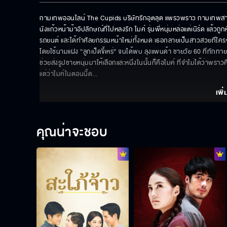
กามเทพออนไลน์ The Cupids บริษัทรักอุตลุด แพรวพราว กามเทพสาวสวย
นังแก้วหน้าม้าอัปลักษณ์ที่ไปหลงรัก ไมค์ รุ่นพี่หนุ่มหล่อแต่เนิร์ด แล้ว
รถยนต์ และได้ทำศัลยกรรมหน้าใหม่ทั้งหมด เธอกลายเป็นสาวสวยที่ใครๆ
โดยใช้นามแฝง “ลูกเป็ดขี้เหร่” จนได้พบ ลุงแพนด้า ชายวัย 60 ที่ทักท
ช่วยส่งรูปชายหนุ่มมาให้เลือกและหนึ่งในนั้นก็คือไมค์ ที่จำไม่ได้ว่าพร
แต่ว่าไมค์ในตอนนี้ด
... 
เพิ่
คุณน่าจะชอบ