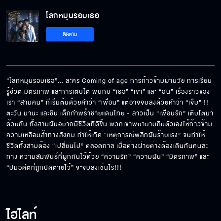
โลกหมุนรอบเธอ
ติดตาม
“โลกหมุนรอบเธอ”... ละคร Coming of age การก้าวข้ามผ่านวัย การเรียน
รู้ชีวิต มิตรภาพ และการเติบโต พบกับ “เธอ” “เขา” และ “ฉัน” เรื่องราวของ
เรา “สามคน” ที่เริ่มต้นด้วยคำว่า “เพื่อน” แต่อาจจบลงด้วยคำว่า “เจ็บ” !! 
ตะวัน มานะ และชิน เด็กกำพร้าชายแดนไทย - ลาวเป็น “เพื่อนรัก” เติบโตมา
ด้วยกัน ทั้งสามฝันอยากมีชีวิตที่ดีขึ้น พวกเขาพยายามถีบตัวเองให้ก้าวข้าม
ความเหลื่อมล้ำทางสังคม ทำให้เกิด “เหตุการณ์พลิกผันร้ายแรง” จนทำให้
ชีวิตทั้งสามต้อง “เปลี่ยนไป” ตลอดกาล เมื่อต่างฝ่ายต่างต้องเดินกันคนละ
ทาง ความสัมพันธ์ที่ผูกกันไว้ด้วย “ความรัก” “ความฝัน” “มิตรภาพ” และ 
“ปมอดีตที่ถูกปิดตายไว้” จะจบลงเช่นไร!!!
ไฮไลท์