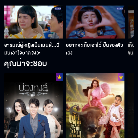
อารมณ์ผู้หญิงเป็นเมนส์…นี่
อยากจะเก็บเอาไว้เป็นของตัว
เห็น
มันเอาใจยากจังวะ
เอง
ขนม
คุณน่าจะชอบ