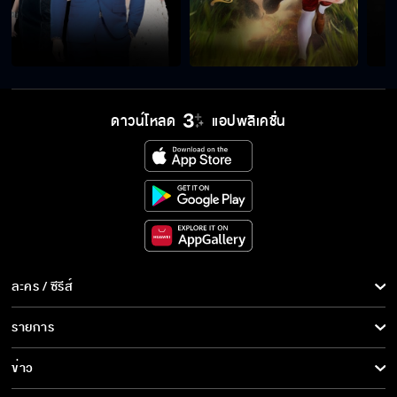
ดาวน์โหลด
แอปพลิเคชั่น
ละคร / ซีรีส์
ละคร/ซีรีส์
รายการ
ซีรีส์นานาชาติ
รายการทั้งหมด
ข่าว
การ์ตูน & เกม
ข่าวทั้งหมด