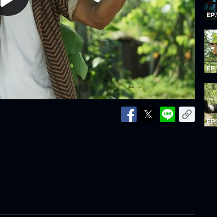
lay
ideo