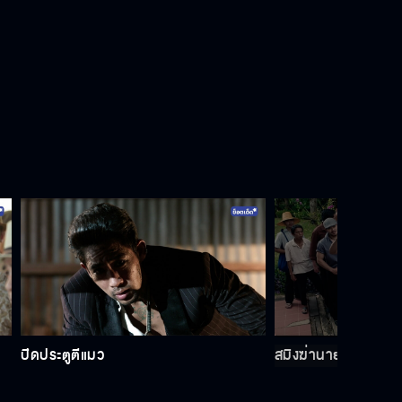
ปิดประตูตีแมว
สมิงฆ่านายอำเภอ