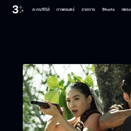
ละคร/ซีรีส์
ภาพยนตร์
รายการ
Shorts
เพลง