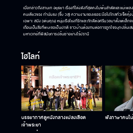
เมื่อกล่าวถึงลานเท อยุธยา เรื่องที่โด่งดังที่สุดคงไม่พ้นลำตัดและแม่เพ
คนเดียวของ กำนันธง (จิ๊บ วสุ) ความงามของเธอระบือไปไกลทั่วเจ็ดคุ้ง
เฉพาะ สมิง (เด่นคุณ) หนุ่มเรือโยงที่รักและภักดีต่อศรีนวลมาตั้งแต
เถื่อนเป็นสิ่งที่พบเจอเป็นปกติ ชาวบ้านต้องทนต่อการถูกโจรบุกปล้นเสมอ
มหาเวทย์ที่พิสมัยการปล้นฆ่าอย่างไร้ปรานี
ไฮไลท์
บรรยากาศดูหนังกลางแปลงเลือด
ฟังภาษาคนไม่รู
เจ้าพระยา