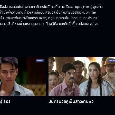
ลงชื่อดังกระฉ่อนในทุ่งลานเท เห็นจะไม่มีใครเกิน แม่ศรีนวล (บูม สุภาพร) ลูกสาว
น้ำไม่แพ้ความแก่น ห้าวและแม่นปืน ศรีนวลเป็นที่หมายปองของหนุ่มๆ โดย
่เล็กจนโต ลานเทพื้นที่ห่างไกลความเจริญ กฎหมายแทบไม่มีความหมาย อำนาจ
 และชื่อที่ชาวบ้านหวาดผวามากที่สุดก็คือ มเหศักดิ์ (ตั๊ก นภัสกร) ขุนโจร
้เรื่อง
ปีนี้ศรีนวลดูเป็นสาวเกินตัว