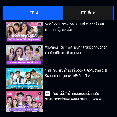
EP.4
EP อื่นๆ
'ต้าวโบว์' เม้าท์ซิงเกิลใหม่ 'ฝังใจ' เล่า 'มีน นิช
คุณ' ทำให้รู้สึกตะเร้ก
ขอบคุณนะโอนี่! “พีค-มิ้นท์” จำลองฉากบอกรัก
แบบใหม่ที่ไม่เคยเห็นมาก่อน
“แคร์-ซีน-เซ้นต์” เม้าท์เบื้องหลังความร้ายของส
รัช และความทุ่มเทของพี่ชวิศ “มีน”
“มีน-ติ๊ต๊ะ” เม้าท์ชีวิตหลังแต่งงานใน
จินตนาการ จำลองขอแต่งงานฉบับนอกจอ
ส่องโมเมนต์วันซ้อมใหญ่ของหนุ่มสาว “ดวงใจเทว