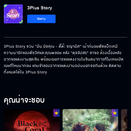
พรหม”
3Plus Story
ติดตาม
“เซ้นต์-ครีมมี่” รีริวตัวละครกับตัวจริง แอบเม้าท์
ความเหงาพี่พระเอก “เก้า นพเก้า”
3Plus Story ชวน “มีน นิชคุณ - ติ๊ต๊ะ ชญานิศ” เม้าท์มอยฟีดแบ็กเคมี
“เจมส์-โบว์” เม้าท์ซีนข้าวโพดอ่อนยามเช้า ทิ้งปม
ความน่ารักของพี่ชวิศและคุณพลอย หลัง “ดุจอัปสร” ลาจอ ล้วงเบื้องหลัง
อีกไม่นาน “มานะ” จะผงาด
ฉากขอแต่งงานสุดเขิน พร้อมเผยการขอแต่งงานในจินตนาการที่ไม่เคยเปิด
เผยที่ไหนมาก่อน แถมจำลองฉากขอแต่งงานฉบับนอกจอกันด้วย ติดตาม
ทั้งหมดได้ใน 3Plus Story
เรื่องรักเรื่องใหญ่! หนุ่มๆ จาก น่าน ฟ้า ชลาลัย ขอ
จับเข่าเล่าความในใจหนึ่งแมตช์
คุณน่าจะชอบ
จีบสาวแบบ “GULF” เขินหนักจังหวะสบตา เสีย
ทรงจริงไม่มีสแตนด์อิน
[ENG SUB] VLOG Before LING & ORM Fan