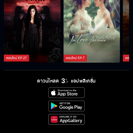
Meeting 2024 | 3Plus Story EP. 10
เม้าท์ฉ่ำเบื้องลึกเบื้องหลัง ป่วนสุด ฮาสุดๆ กับพี่
มากและผองเพื่อน
นี่แหละๆ เช็คลิสต์! คุณสมบัติน้องเขยที่โดนใจพี่
ชายของอนงค์
ตอนใหม่
EP.
27
ตอนใหม่
EP.
7
ตอนใ
กูรูหัวใจจาก “หนึ่งในร้อย” บอกหมด อาการ
ดาวน์โหลด
แอปพลิเคชั่น
ตกหลุมรัก วิธีเข้าหาคนที่ชอบ
VLOG บุกหลังเวที ชวนเม้าท์ ชวนจิ้น
#KAOPPFANMEET2024
ชวน “หลิง-ออม” เม้าท์เรื่องผี ล้วงแผนเซอร์ไพรส์