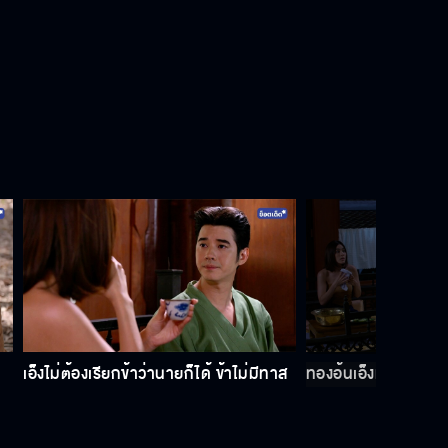
เอ็งไม่ต้องเรียกข้าว่านายก็ได้ ข้าไม่มีทาส
ทองอ้นเอ็งทำอะไร เอา