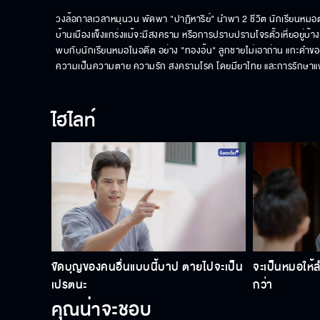
วงล้อกาลเวลาหมุนวน พัดพา "ปาฏิหาริย์" นำพา 2 ชีวิต นักเรียนหมอต่างข
บ้านเมืองแข็งแกร่งแม้จะมีสงคราม หรือการปราบปรามโจรตั้วเหี่ยอยู่บ้าง
พบกับนักเรียนหมอในอดีต อย่าง "ทองอ้น" ลูกชายไม่เอาถ่าน แกะด
ความเป็นความตาย ความรัก สงครามโรค โดยมียาไทย และการรักษาแพทย์แ
ไฮไลท์
ขัดบุญของคนอื่นแบบนี้บาป ตายไปจะเป็น
จะเป็นหมอให้
เปรตนะ
กว่า
คุณน่าจะชอบ