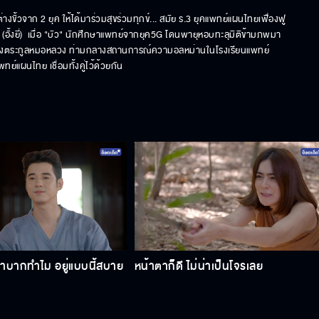
ั้วจาก 2 ยุค ให้ได้มาร่วมสุขร่วมทุกข์... สมัย ร.3 ยุคแพทย์แผนไทยเฟื่องฟู 
 (อั้งยี่)  เมื่อ "บัว" นักศึกษาแพทย์จากยุค5G โดนพายุหอบทะลุมิติข้ามภพมา
ำของตระกูลหมอหลวง ท่ามกลางสถานการณ์ความอลหม่านในโรงเรียนแพทย์ 
ผนไทย เชื่อมทั้งคู่ไว้ด้วยกัน
ลำบากทำไม อยู่แบบนี้สบาย
หน้าตาก็ดี ไม่น่าเป็นโจรเลย