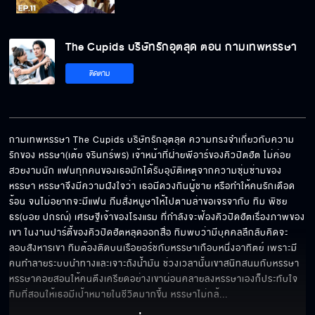
The Cupids บริษัทรักอุตลุด ตอน กามเทพหรรษา
ติดตาม
กามเทพหรรษา The Cupids บริษัทรักอุตลุด ความทรงจำเกี่ยวกับความ
รักของ หรรษา(เต้ย จรินทร์พร) เจ้าหน้าที่ฝ่ายพีอาร์ของคิวปิตฮัต ไม่ค่อย
สวยงามนัก แฟนทุกคนของเธอมักได้รับอุบัติเหตุจากความซุ่มซ่ามของ
หรรษา หรรษาจึงมีความฝังใจว่า เธอมีดวงกินผู้ชาย หรือทำให้คนรักเดือด
ร้อน จนไม่อยากจะมีแฟน ภีมสั่งหนูษาให้ไปตามล่าขอเจรจากับ ทิม พิชย
ธร(บอย ปกรณ์) เศรษฐีเจ้าของโรงแรม ที่กำลังจะฟ้องคิวปิดฮัตเรื่องภาพของ
เขา ในงานปาร์ตี้ของคิวปิดฮัตหลุดออกสื่อ ทิมพบว่ามีบุคคลลึกลับคิดจะ
ลอบสังหารเขา ทิมต้องติดบนเรือยอร์ชกับหรรษาเกือบหนึ่งอาทิตย์ เพราะมี
คนทำลายระบบนำทางและเจาะถังน้ำมัน ช่วงเวลานั้นเขาสนิทสนมกับหรรษา 
หรรษาคอยสอนให้คนตึงเครียดอย่างเขาผ่อนคลายลงหรรษาเองก็ประทับใจ
ทิมที่สอนให้เธอมีเป้าหมายในชีวิตมากขึ้น หรรษาไม่กล้
... 