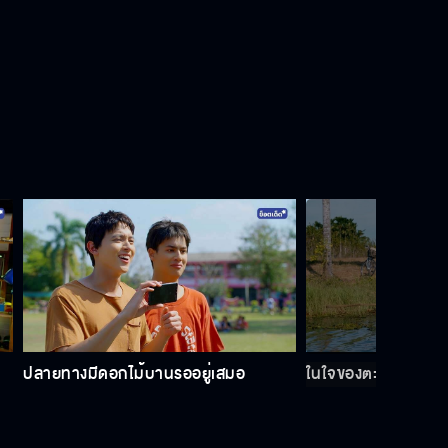
ปลายทางมีดอกไม้บานรออยู่เสมอ
ในใจของตะวันก็มีมาน