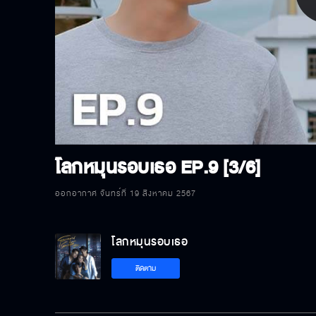
P
V
โลกหมุนรอบเธอ
EP.9 [3/6]
ออกอากาศ จันทร์ที่ 19 สิงหาคม 2567
โลกหมุนรอบเธอ
ติดตาม