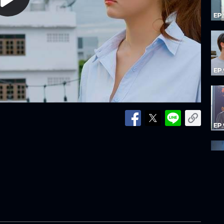
lay
ideo