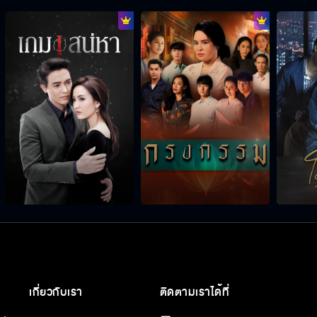
เกี่ยวกับเรา
ติดตามเราได้ที่