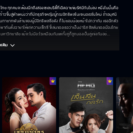
ทย ทุกคนจะต้องนึกถึงสองเซเลบริตี้ที่เฉิดฉายข่มรัศมีกันไม่ลง หนึ่งในนั้นคือ 
ขึ้นสู่ตำแหน่งว่าที่นักธุรกิจหญิงผู้ทรงอิทธิพลในเจเนอเรชั่นใหม่ ถ้าอนุศนิ
นทายาทพันล้านของผู้มีอิทธิพลชื่อดัง ก็ไม่ยอมน้อยหน้าไปกว่ากัน เธอฉีกตัว
ากันตั้งฉายาให้แก่ความเซ็กซี่ ขี้เล่นของเธอว่าเป็นปารีส ฮิลตันของเมืองไทย
มหาวิทยาลัย แม้จะไม่มีอะไรเหมือนกันแต่ทั้งคู่ก็ถูกมองเป็นคู่แข่งกันอย่
... 
มเติม 