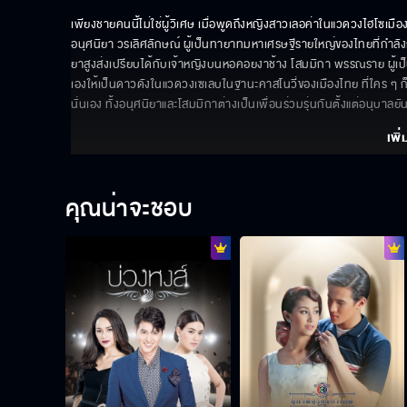
เพียงชายคนนี้ไม่ใช่ผู้วิเศษ เมื่อพูดถึงหญิงสาวเลอค่าในแวดวงไฮโซเมืองไ
อนุศนิยา วรเลิศลักษณ์ ผู้เป็นทายาทมหาเศรษฐีรายใหญ่ของไทยที่กำลังก้าว
ยาสูงส่งเปรียบได้กับเจ้าหญิงบนหอคอยงาช้าง โสมมิกา พรรณราย ผู้เป็
เองให้เป็นดาวดังในแวดวงเซเลบในฐานะคาสโนวี่ของเมืองไทย ที่ใคร ๆ ก็พ
นั่นเอง ทั้งอนุศนิยาและโสมมิกาต่างเป็นเพื่อนร่วมรุ่นกันตั้งแต่อนุบาลยัน
เพิ่
คุณน่าจะชอบ