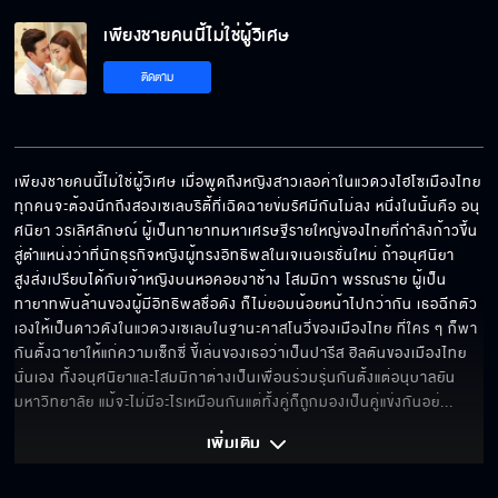
เพียงชายคนนี้ไม่ใช่ผู้วิเศษ EP.19[5/6]
เพียงชายคนนี้ไม่ใช่ผู้วิเศษ
ติดตาม
เพียงชายคนนี้ไม่ใช่ผู้วิเศษ EP.19[6/6]
เพียงชายคนนี้ไม่ใช่ผู้วิเศษ เมื่อพูดถึงหญิงสาวเลอค่าในแวดวงไฮโซเมืองไทย 
ทุกคนจะต้องนึกถึงสองเซเลบริตี้ที่เฉิดฉายข่มรัศมีกันไม่ลง หนึ่งในนั้นคือ อนุ
ศนิยา วรเลิศลักษณ์ ผู้เป็นทายาทมหาเศรษฐีรายใหญ่ของไทยที่กำลังก้าวขึ้น
สู่ตำแหน่งว่าที่นักธุรกิจหญิงผู้ทรงอิทธิพลในเจเนอเรชั่นใหม่ ถ้าอนุศนิยา
สูงส่งเปรียบได้กับเจ้าหญิงบนหอคอยงาช้าง โสมมิกา พรรณราย ผู้เป็น
ทายาทพันล้านของผู้มีอิทธิพลชื่อดัง ก็ไม่ยอมน้อยหน้าไปกว่ากัน เธอฉีกตัว
เองให้เป็นดาวดังในแวดวงเซเลบในฐานะคาสโนวี่ของเมืองไทย ที่ใคร ๆ ก็พา
กันตั้งฉายาให้แก่ความเซ็กซี่ ขี้เล่นของเธอว่าเป็นปารีส ฮิลตันของเมืองไทย
นั่นเอง ทั้งอนุศนิยาและโสมมิกาต่างเป็นเพื่อนร่วมรุ่นกันตั้งแต่อนุบาลยัน
มหาวิทยาลัย แม้จะไม่มีอะไรเหมือนกันแต่ทั้งคู่ก็ถูกมองเป็นคู่แข่งกันอย่
... 
เพิ่มเติม 