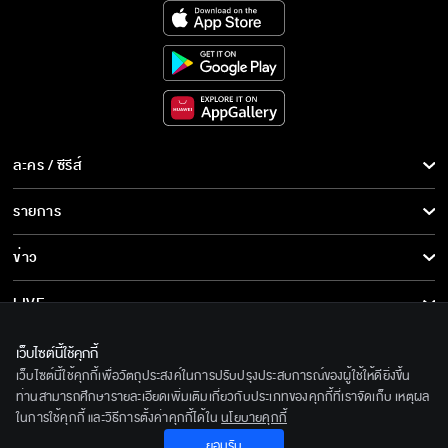
ละคร / ซีรีส์
ละคร/ซีรีส์
รายการ
ซีรีส์นานาชาติ
รายการทั้งหมด
ข่าว
การ์ตูน & เกม
ข่าวทั้งหมด
LIVE
รายการข่าว
ทีวีออนไลน์
เกี่ยวกับเรา
เว็บไซต์นี้ใช้คุกกี้
ข่าวประชาสัมพันธ์
เว็บไซต์นี้ใช้คุกกี้เพื่อวัตถุประสงค์ในการปรับปรุงประสบการณ์ของผู้ใช้ให้ดียิ่งขึ้น
BEC World
ติดตามเราได้ที่
ท่านสามารถศึกษารายละเอียดเพิ่มเติมเกี่ยวกับประเภทของคุกกี้ที่เราจัดเก็บ เหตุผล
ในการใช้คุกกี้ และวิธีการตั้งค่าคุกกี้ได้ใน
นโยบายคุกกี้
รู้จักเรา
© 2020 Bangkok Entertainment Co.,Ltd. All Rights Reserved.
ยอมรับ