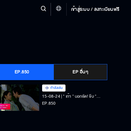
เข้าสู่ระบบ / ลงทะเบียนฟรี
EP.850
EP อื่นๆ
กำลังเล่น
15-08-24 | " เก้า " บอกชัด! จีบ " พีพี " บอกจิ้นไม่ไหว " พรชีวัน "
EP.850