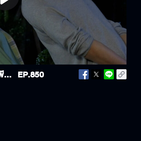
lay
ideo
15-08-24 | " เก้า " บอกชัด! จีบ " พีพี " บอกจิ้นไม่ไหว " พรชีวัน "
EP.850