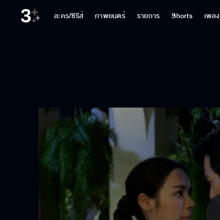
ละคร/ซีรีส์
ภาพยนตร์
รายการ
Shorts
เพลง