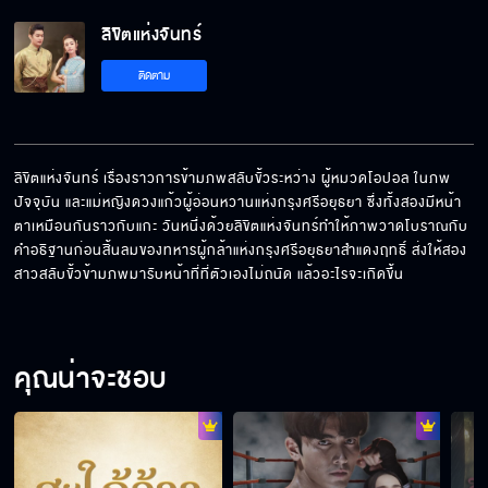
ลิขิตแห่งจันทร์ EP.12[5/6]
ลิขิตแห่งจันทร์
ติดตาม
ลิขิตแห่งจันทร์ EP.12[6/6]
ลิขิตแห่งจันทร์ เรื่องราวการข้ามภพสลับขั้วระหว่าง ผู้หมวดโอปอล ในภพ
ปัจจุบัน และแม่หญิงดวงแก้วผู้อ่อนหวานแห่งกรุงศรีอยุธยา ซึ่งทั้งสองมีหน้า
ตาเหมือนกันราวกับแกะ วันหนึ่งด้วยลิขิตแห่งจันทร์ทำให้ภาพวาดโบราณกับ
คำอธิฐานก่อนสิ้นลมของทหารผู้กล้าแห่งกรุงศรีอยุธยาสำแดงฤทธิ์ ส่งให้สอง
สาวสลับขั้วข้ามภพมารับหน้าที่ที่ตัวเองไม่ถนัด แล้วอะไรจะเกิดขึ้น
คุณน่าจะชอบ