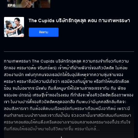
The Cupids บริษัทรักอุตลุด ตอน กามเทพ
The Cupids บริษัทรักอุตลุด ตอน กามเทพหรรษา
หรรษา EP.6[5/6]
ติดตาม
The Cupids บริษัทรักอุตลุด ตอน กามเทพ
หรรษา EP.6[6/6]
กามเทพหรรษา The Cupids บริษัทรักอุตลุด ความทรงจำเกี่ยวกับความ
รักของ หรรษา(เต้ย จรินทร์พร) เจ้าหน้าที่ฝ่ายพีอาร์ของคิวปิตฮัต ไม่ค่อย
สวยงามนัก แฟนทุกคนของเธอมักได้รับอุบัติเหตุจากความซุ่มซ่ามของ
หรรษา หรรษาจึงมีความฝังใจว่า เธอมีดวงกินผู้ชาย หรือทำให้คนรักเดือด
ร้อน จนไม่อยากจะมีแฟน ภีมสั่งหนูษาให้ไปตามล่าขอเจรจากับ ทิม พิชย
ธร(บอย ปกรณ์) เศรษฐีเจ้าของโรงแรม ที่กำลังจะฟ้องคิวปิดฮัตเรื่องภาพของ
เขา ในงานปาร์ตี้ของคิวปิดฮัตหลุดออกสื่อ ทิมพบว่ามีบุคคลลึกลับคิดจะ
ลอบสังหารเขา ทิมต้องติดบนเรือยอร์ชกับหรรษาเกือบหนึ่งอาทิตย์ เพราะมี
คนทำลายระบบนำทางและเจาะถังน้ำมัน ช่วงเวลานั้นเขาสนิทสนมกับหรรษา 
หรรษาคอยสอนให้คนตึงเครียดอย่างเขาผ่อนคลายลงหรรษาเองก็ประทับใจ
ทิมที่สอนให้เธอมีเป้าหมายในชีวิตมากขึ้น หรรษาไม่กล้
... 