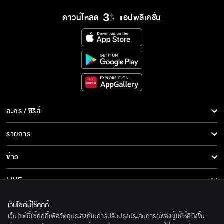
ดาวน์โหลด
แอปพลิเคชั่น
ละคร / ซีรีส์
ละคร/ซีรีส์
รายการ
ซีรีส์นานาชาติ
รายการทั้งหมด
ข่าว
การ์ตูน & เกม
ข่าวทั้งหมด
LIVE
รายการข่าว
ทีวีออนไลน์
เกี่ยวกับเรา
เว็บไซต์นี้ใช้คุกกี้
ข่าวประชาสัมพันธ์
เว็บไซต์นี้ใช้คุกกี้เพื่อวัตถุประสงค์ในการปรับปรุงประสบการณ์ของผู้ใช้ให้ดียิ่งขึ้น
BEC World