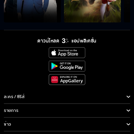
ดาวน์โหลด
แอปพลิเคชั่น
ละคร / ซีรีส์
ละคร/ซีรีส์
รายการ
ซีรีส์นานาชาติ
รายการทั้งหมด
ข่าว
การ์ตูน & เกม
ข่าวทั้งหมด