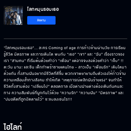
โลกหมุนรอบเธอ EP.8[5/6]
โลกหมุนรอบเธอ
ติดตาม
โลกหมุนรอบเธอ EP.8[6/6]
“โลกหมุนรอบเธอ”... ละคร Coming of age การก้าวข้ามผ่านวัย การเรียน
รู้ชีวิต มิตรภาพ และการเติบโต พบกับ “เธอ” “เขา” และ “ฉัน” เรื่องราวของ
เรา “สามคน” ที่เริ่มต้นด้วยคำว่า “เพื่อน” แต่อาจจบลงด้วยคำว่า “เจ็บ” !! 
ตะวัน มานะ และชิน เด็กกำพร้าชายแดนไทย - ลาวเป็น “เพื่อนรัก” เติบโตมา
ด้วยกัน ทั้งสามฝันอยากมีชีวิตที่ดีขึ้น พวกเขาพยายามถีบตัวเองให้ก้าวข้าม
ความเหลื่อมล้ำทางสังคม ทำให้เกิด “เหตุการณ์พลิกผันร้ายแรง” จนทำให้
ชีวิตทั้งสามต้อง “เปลี่ยนไป” ตลอดกาล เมื่อต่างฝ่ายต่างต้องเดินกันคนละ
ทาง ความสัมพันธ์ที่ผูกกันไว้ด้วย “ความรัก” “ความฝัน” “มิตรภาพ” และ 
“ปมอดีตที่ถูกปิดตายไว้” จะจบลงเช่นไร!!!
ไฮไลท์