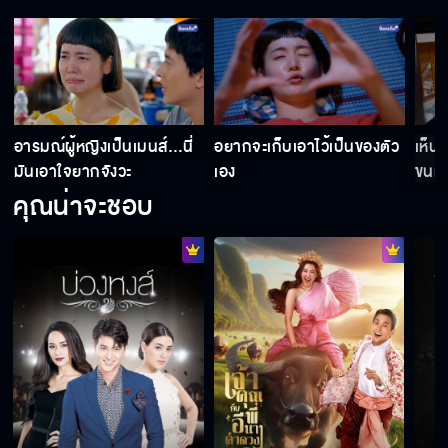
อารมณ์ผู้หญิงเป็นเมนส์…นี่
อยากจะเก็บเอาไว้เป็นของตัว
เห็น
มันเอาใจยากจังวะ
เอง
ขนม
คุณน่าจะชอบ