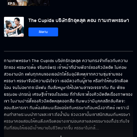
The Cupids บริษัทรักอุตลุด ตอน กามเทพหรรษา
ติดตาม
กามเทพหรรษา The Cupids บริษัทรักอุตลุด ความทรงจำเกี่ยวกับความ
รักของ หรรษา(เต้ย จรินทร์พร) เจ้าหน้าที่ฝ่ายพีอาร์ของคิวปิตฮัต ไม่ค่อย
สวยงามนัก แฟนทุกคนของเธอมักได้รับอุบัติเหตุจากความซุ่มซ่ามของ
หรรษา หรรษาจึงมีความฝังใจว่า เธอมีดวงกินผู้ชาย หรือทำให้คนรักเดือด
ร้อน จนไม่อยากจะมีแฟน ภีมสั่งหนูษาให้ไปตามล่าขอเจรจากับ ทิม พิชย
ธร(บอย ปกรณ์) เศรษฐีเจ้าของโรงแรม ที่กำลังจะฟ้องคิวปิดฮัตเรื่องภาพของ
เขา ในงานปาร์ตี้ของคิวปิดฮัตหลุดออกสื่อ ทิมพบว่ามีบุคคลลึกลับคิดจะ
ลอบสังหารเขา ทิมต้องติดบนเรือยอร์ชกับหรรษาเกือบหนึ่งอาทิตย์ เพราะมี
คนทำลายระบบนำทางและเจาะถังน้ำมัน ช่วงเวลานั้นเขาสนิทสนมกับหรรษา 
หรรษาคอยสอนให้คนตึงเครียดอย่างเขาผ่อนคลายลงหรรษาเองก็ประทับใจ
ทิมที่สอนให้เธอมีเป้าหมายในชีวิตมากขึ้น หรรษาไม่กล้
... 