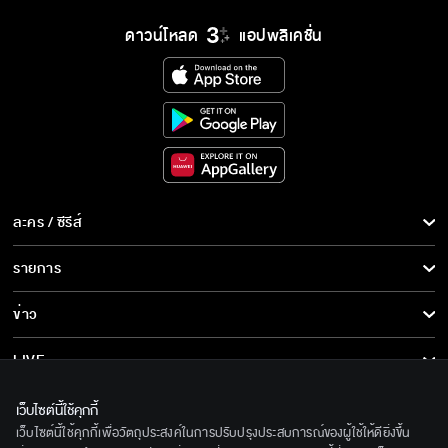
ดาวน์โหลด
แอปพลิเคชั่น
ละคร / ซีรีส์
ละคร/ซีรีส์
รายการ
ซีรีส์นานาชาติ
รายการทั้งหมด
ข่าว
การ์ตูน & เกม
ข่าวทั้งหมด
LIVE
รายการข่าว
ทีวีออนไลน์
เกี่ยวกับเรา
เว็บไซต์นี้ใช้คุกกี้
ข่าวประชาสัมพันธ์
เว็บไซต์นี้ใช้คุกกี้เพื่อวัตถุประสงค์ในการปรับปรุงประสบการณ์ของผู้ใช้ให้ดียิ่งขึ้น
BEC World