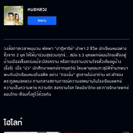
หมอหลวง
ติดตาม
วงล้อกาลเวลาหมุนวน พัดพา "ปาฏิหาริย์" นำพา 2 ชีวิต นักเรียนหมอต่าง
ขั้วจาก 2 ยุค ให้ได้มาร่วมสุขร่วมทุกข์... สมัย ร.3 ยุคแพทย์แผนไทยเฟื่องฟู 
บ้านเมืองแข็งแกร่งแม้จะมีสงคราม หรือการปราบปรามโจรตั้วเหี่ยอยู่บ้าง 
(อั้งยี่)  เมื่อ "บัว" นักศึกษาแพทย์จากยุค5G โดนพายุหอบทะลุมิติข้ามภพมา
พบกับนักเรียนหมอในอดีต อย่าง "ทองอ้น" ลูกชายไม่เอาถ่าน แกะดำของ
ตระกูลหมอหลวง ท่ามกลางสถานการณ์ความอลหม่านในโรงเรียนแพทย์ 
ความเป็นความตาย ความรัก สงครามโรค โดยมียาไทย และการรักษาแพทย์
แผนไทย เชื่อมทั้งคู่ไว้ด้วยกัน
ไฮไลท์