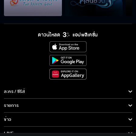
ดาวน์โหลด
แอปพลิเคชั่น
ละคร / ซีรีส์
ละคร/ซีรีส์
รายการ
ซีรีส์นานาชาติ
รายการทั้งหมด
ข่าว
การ์ตูน & เกม
ข่าวทั้งหมด
LIVE