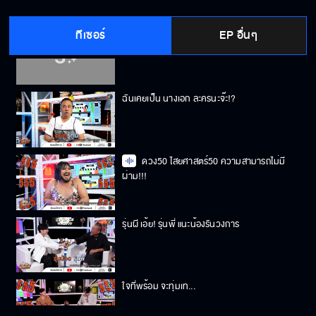
ทีเซอร์
EP อื่นๆ
แฟนพี่สวยอ่ะคร๊าบบบ
ฉันเคยเป็น นางเอก ละครนะจ๊ะ!?
ดวง50 ไสยศาสตร์50 ความสามารถไม่มี
ผ่าม!!!
รุ่นผี เอ้ย! รุ่นพี่ แนะน้องรันวงการ
ใจที่พร้อม จะทุ่มเท...