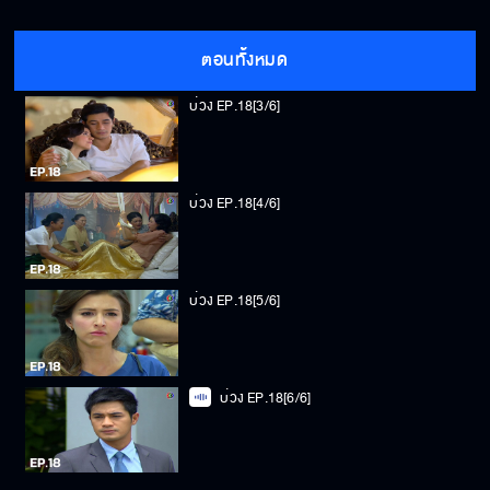
บ่วง EP.18[2/6]
ตอนทั้งหมด
บ่วง EP.18[3/6]
บ่วง EP.18[4/6]
บ่วง EP.18[5/6]
บ่วง EP.18[6/6]