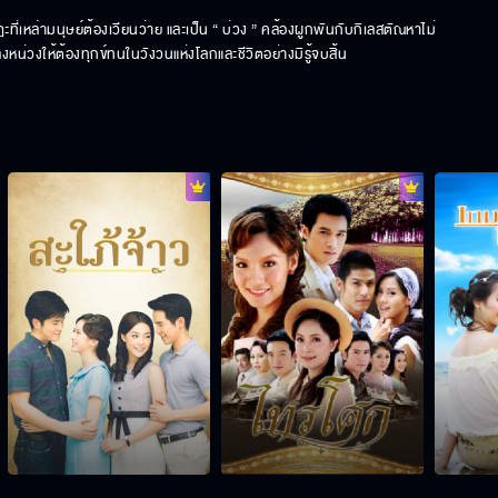
่เหล่ามนุษย์ต้องเวียนว่าย และเป็น “ บ่วง ” คล้องผูกพันกับกิเลสตัณหาไม่
งหน่วงให้ต้องทุกข์ทนในวังวนแห่งโลกและชีวิตอย่างมิรู้จบสิ้น