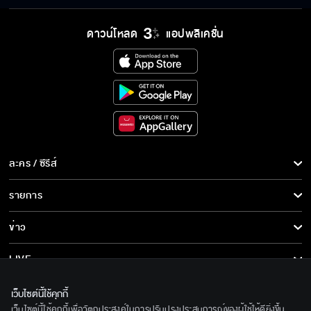
ดาวน์โหลด
แอปพลิเคชั่น
ละคร / ซีรีส์
ละคร/ซีรีส์
รายการ
ซีรีส์นานาชาติ
รายการทั้งหมด
ข่าว
การ์ตูน & เกม
ข่าวทั้งหมด
LIVE
รายการข่าว
ทีวีออนไลน์
เกี่ยวกับเรา
เว็บไซต์นี้ใช้คุกกี้
ข่าวประชาสัมพันธ์
เว็บไซต์นี้ใช้คุกกี้เพื่อวัตถุประสงค์ในการปรับปรุงประสบการณ์ของผู้ใช้ให้ดียิ่งขึ้น