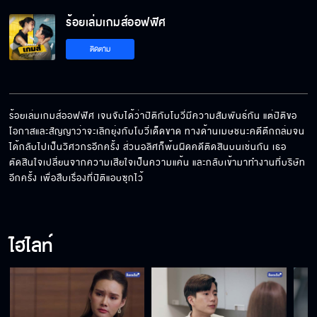
ร้อยเล่มเกมส์ออฟฟิศ
ติดตาม
ร้อยเล่มเกมส์ออฟฟิศ เจนจับได้ว่าปิติกับโบวี่มีความสัมพันธ์กัน แต่ปิติขอ
โอกาสและสัญญาว่าจะเลิกยุ่งกับโบวี่เด็ดขาด ทางด้านเมษชนะคดีตึกถล่มจน
ได้กลับไปเป็นวิศวกรอีกครั้ง ส่วนอลิศก็พ้นผิดคดีติดสินบนเช่นกัน เธอ
ตัดสินใจเปลี่ยนจากความเสียใจเป็นความแค้น และกลับเข้ามาทำงานที่บริษัท
อีกครั้ง เพื่อสืบเรื่องที่ปิติแอบซุกไว้
ไฮไลท์