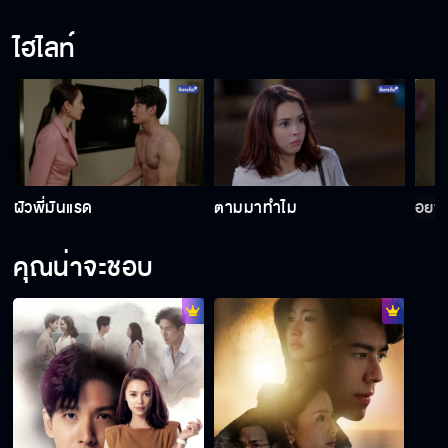
ไฮไลท์
ผัวพี่มันแรด
ตามมาทำไม
อยาก
คุณน่าจะชอบ