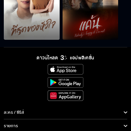
ดาวน์โหลด
แอปพลิเคชั่น
ละคร / ซีรีส์
ละคร/ซีรีส์
รายการ