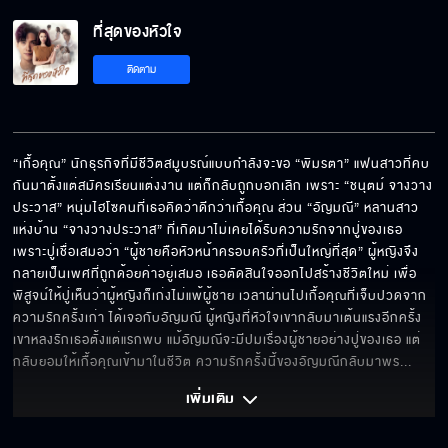
ที่สุดของหัวใจ
ติดตาม
“เกื้อคุณ” นักธุรกิจที่มีชีวิตสมูบรณ์แบบกำลังจะขอ “พิมรตา” แฟนสาวที่คบ
กันมาตั้งแต่สมัครเรียนแต่งงาน แต่ก็กลับถูกบอกเลิก เพราะ “ชนุตม์ จางวาง
ประวาส” หนุ่มไฮโซคนที่เธอคิดว่าดีกว่าเกื้อคุณ ส่วน “อัญมณี” หลานสาว
แห่งบ้าน “จางวางประวาส” ที่เกิดมาไม่เคยได้รับความรักจากปู่ของเธอ 
เพราะปู่เชื่อเสมอว่า “ผู้ชายคือหัวหน้าครอบครัวที่เป็นใหญ่ที่สุด” ผู้หญิงจึง
กลายเป็นเพศที่ถูกด้อยค่าอยู่เสมอ เธอตัดสินใจออกไปสร้างชีวิตใหม่ เพื่อ
พิสูจน์ให้ปู่เห็นว่าผู้หญิงก็เก่งไม่แพ้ผู้ชาย เวลาผ่านไปเกื้อคุณที่เจ็บปวดจาก
ความรักครั้งเก่า ได้เจอกับอัญมณี ผู้หญิงที่หัวใจเขากลับมาเต้นแรงอีกครั้ง 
เขาหลงรักเธอตั้งแต่แรกพบ แม้อัญมณีจะมีปมเรื่องผู้ชายอย่างปู่ของเธอ แต่
กลับยอมให้เกื้อคุณเข้ามาในชีวิต ความรักครั้งนี้ของอัญมณีกลับมาพร
... 
เพิ่มเติม 