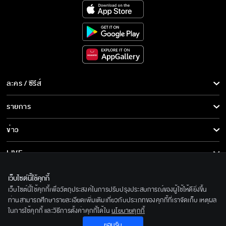
ละคร / ซีรีส์
ละคร/ซีรีส์
รายการ
ซีรีส์นานาชาติ
รายการทั้งหมด
ข่าว
การ์ตูน & เกม
ข่าวทั้งหมด
LIVE
รายการข่าว
ทีวีออนไลน์
เกี่ยวกับเรา
เว็บไซต์นี้ใช้คุกกี้
ข่าวประชาสัมพันธ์
เว็บไซต์นี้ใช้คุกกี้เพื่อวัตถุประสงค์ในการปรับปรุงประสบการณ์ของผู้ใช้ให้ดียิ่งขึ้น
BEC World
ติดตามเราได้ที่
ท่านสามารถศึกษารายละเอียดเพิ่มเติมเกี่ยวกับประเภทของคุกกี้ที่เราจัดเก็บ เหตุผล
ในการใช้คุกกี้ และวิธีการตั้งค่าคุกกี้ได้ใน
นโยบายคุกกี้
รู้จักเรา
© 2020 Bangkok Entertainment Co.,Ltd. All Rights Reserved.
ยอมรับ