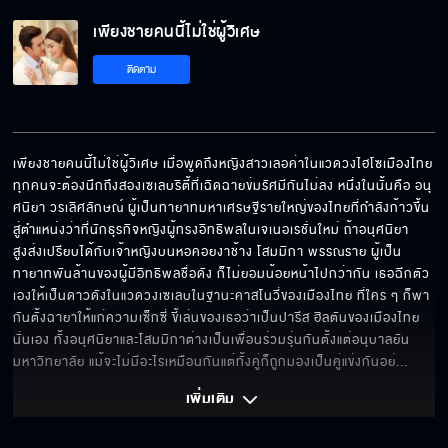
เพียงชายคนนี้ไม่ใช่ผู้วิเศษ EP.8[5/6]
เพียงชายคนนี้ไม่ใช่ผู้วิเศษ
ติดตาม
เพียงชายคนนี้ไม่ใช่ผู้วิเศษ EP.8[6/6]
เพียงชายคนนี้ไม่ใช่ผู้วิเศษ เมื่อพูดถึงหญิงสาวเลอค่าในแวดวงไฮโซเมืองไทย 
ทุกคนจะต้องนึกถึงสองเซเลบริตี้ที่เฉิดฉายข่มรัศมีกันไม่ลง หนึ่งในนั้นคือ อนุ
ศนิยา วรเลิศลักษณ์ ผู้เป็นทายาทมหาเศรษฐีรายใหญ่ของไทยที่กำลังก้าวขึ้น
สู่ตำแหน่งว่าที่นักธุรกิจหญิงผู้ทรงอิทธิพลในเจเนอเรชั่นใหม่ ถ้าอนุศนิยา
สูงส่งเปรียบได้กับเจ้าหญิงบนหอคอยงาช้าง โสมมิกา พรรณราย ผู้เป็น
ทายาทพันล้านของผู้มีอิทธิพลชื่อดัง ก็ไม่ยอมน้อยหน้าไปกว่ากัน เธอฉีกตัว
เองให้เป็นดาวดังในแวดวงเซเลบในฐานะคาสโนวี่ของเมืองไทย ที่ใคร ๆ ก็พา
กันตั้งฉายาให้แก่ความเซ็กซี่ ขี้เล่นของเธอว่าเป็นปารีส ฮิลตันของเมืองไทย
นั่นเอง ทั้งอนุศนิยาและโสมมิกาต่างเป็นเพื่อนร่วมรุ่นกันตั้งแต่อนุบาลยัน
มหาวิทยาลัย แม้จะไม่มีอะไรเหมือนกันแต่ทั้งคู่ก็ถูกมองเป็นคู่แข่งกันอย่
... 
เพิ่มเติม 