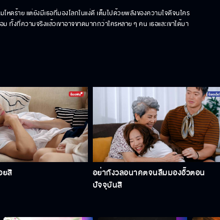
มโหดร้าย แต่ยังมีเธอที่มองโลกในแง่ดี เต็มไปด้วยพลังของความใจดีจนใคร
ร้อม ทั้งที่ความจริงแล้วเขาอาจขาดมากกว่าใครหลาย ๆ คน เธอและเขาได้มา
่อยสิ
อย่ากังวลอนาคตจนลืมมองอั๊วตอน
ปัจจุบันสิ